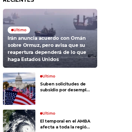
RECIENTES
Ultimo
Irán anuncia acuerdo con Omán
sobre Ormuz, pero avisa que su
reapertura dependerá de lo que
haga Estados Unidos
Ultimo
Suben solicitudes de
subsidio por desempleo
en EEUU, pero despidos
siguen bajos
Ultimo
El temporal en el AMBA
afecta a toda la región: