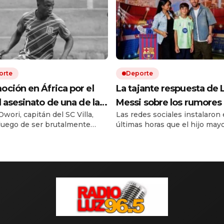
orte
Deporte
ción en África por el
La tajante respuesta de 
l asesinato de una de las
Messi sobre los rumores 
wori, capitán del SC Villa,
Las redes sociales instalaron 
as del fútbol ugandés
salida de su hijo Thiago 
luego de ser brutalmente
últimas horas que el hijo mayo
Inter Miami a La Masía d
o durante un asalto ocurrido
capitán argentino dejaría las
Barcelona
barrio de Kampala.
inferiores de Inter Miami para
incorporarse a La Masía. Ante
debut frente a Atlético San Lu
la Leagues Cup, Leo fue cons
sobre esas versiones durante
llegada al estadio. Su respues
tan breve como […]