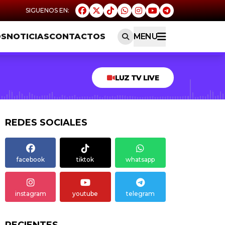
OS
NOTICIAS
CONTACTOS
MENU
LUZ TV LIVE
REDES SOCIALES
facebook
tiktok
whatsapp
instagram
youtube
telegram