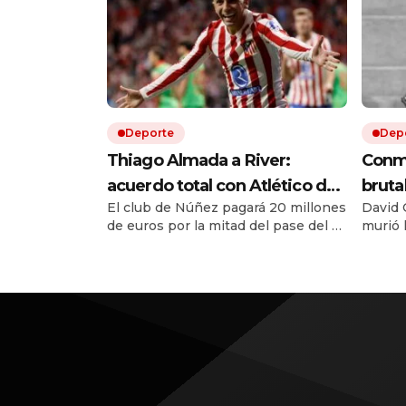
Deporte
Dep
Thiago Almada a River:
Conmo
acuerdo total con Atlético de
bruta
El club de Núñez pagará 20 millones
David O
Madrid y el campeón del
figur
de euros por la mitad del pase del ex
murió 
mundo llega por una cifra
Vélez. Le ganó la pulseada a
atacad
récord
Flamengo y es la transferencia más
en un 
cara en la historia del fútbol
argentino. El equipo de Coudet se
sigue reforzando con una inversión
de 67 millones de dólares solo en
fichajes.