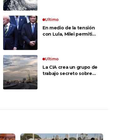
alerta por un ciclón
extratropical, vientos
de 100 km/h y riesgo de
tornado en Brasil
Ultimo
En medio de la tensión
con Lula, Milei permitió
el ingreso al país de la
Marina de Brasil para
realizar ejercicios
militares conjuntos
Ultimo
La CIA crea un grupo de
trabajo secreto sobre
Cuba mientras Trump
presiona a La Habana