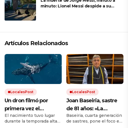
La muerte de Jorge Messi, minuto a
minuto: Lionel Messi despide a su
papá en una ceremonia íntima junto
a su familia en Rosario
Artículos Relacionados
LocalesPost
LocalesPost
Un dron filmó por
Joan Baseiria, sastre
primera vez el
de 81 años: «La
El nacimiento tuvo lugar
Baseiria, cuarta generación
nacimiento de una
mayoría de ropa actual
durante la temporada alta
de sastres, pone el foco en
ballena jorobada en
ya no es ni de algodón
de avistamiento de
el ajuste, los tejidos y los