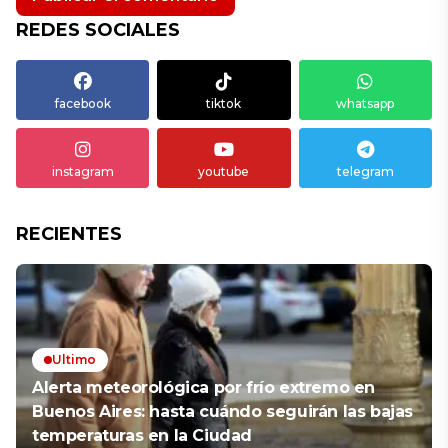
REDES SOCIALES
facebook
tiktok
whatsapp
instagram
youtube
telegram
RECIENTES
Ultimo
Alerta meteorológica por frío extremo en
Buenos Aires: hasta cuándo seguirán las bajas
temperaturas en la Ciudad