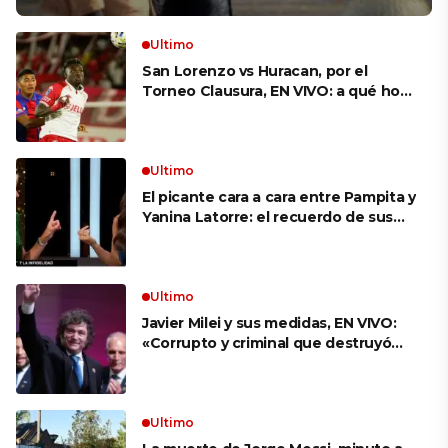
Ultimo
San Lorenzo vs Huracan, por el
Torneo Clausura, EN VIVO: a qué hora
es, probables formaciones y cómo
ver el clásico
Ultimo
El picante cara a cara entre Pampita y
Yanina Latorre: el recuerdo de sus
infidelidades y el reproche por el
final con Pico Mónaco
Ultimo
Javier Milei y sus medidas, EN VIVO:
«Corrupto y criminal que destruyó
Brasil», el ataque de un congresista
de EE.UU. a Lula que el Presidente
replicó en sus redes
Ultimo