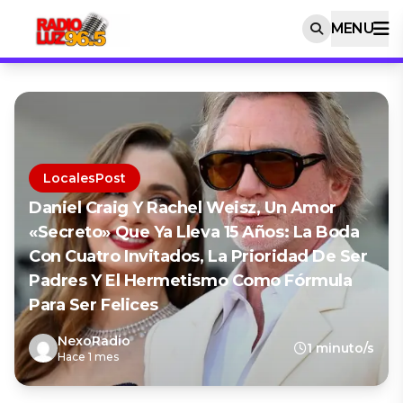
MENU
LocalesPost
Daniel Craig Y Rachel Weisz, Un Amor
«secreto» Que Ya Lleva 15 Años: La Boda
Con Cuatro Invitados, La Prioridad De Ser
Padres Y El Hermetismo Como Fórmula
Para Ser Felices
NexoRadio
1 minuto/s
Hace 1 mes