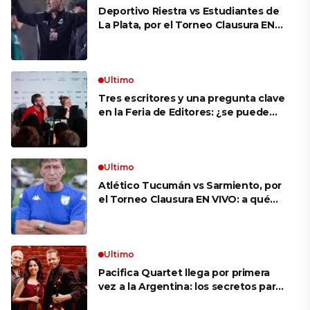
Deportivo Riestra vs Estudiantes de
La Plata, por el Torneo Clausura EN
VIVO: a qué hora juegan,
formaciones y cómo ver el partido
Ultimo
Tres escritores y una pregunta clave
en la Feria de Editores: ¿se puede
aprender a escuchar?
Ultimo
Atlético Tucumán vs Sarmiento, por
el Torneo Clausura EN VIVO: a qué
hora juegan, formaciones y cómo ver
el partido
Ultimo
Pacifica Quartet llega por primera
vez a la Argentina: los secretos para
mantener a un cuarteto de cuerdas