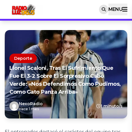
MENU
Deporte
Lionel Scaloni, Tras El Sufrimiento Que
Fue El 3-2 Sobre El Sorpresivo Cabo
Verde: «Nos Defendimos Como Pudimos,
Como Gato Panza Arriba»
NexoRadio
1 minuto/s
Hace 1 mes
El entrenador destacó el carácter del equipo tras