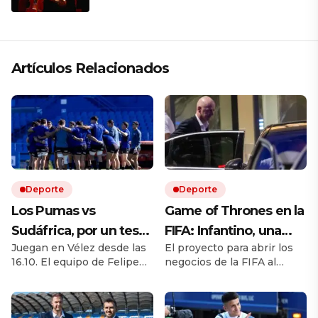
que respeta lo antiguo y mira al
futuro
Artículos Relacionados
Deporte
Deporte
Los Pumas vs
Game of Thrones en la
Sudáfrica, por un test
FIFA: Infantino, una
Juegan en Vélez desde las
El proyecto para abrir los
match EN VIVO: a qué
rebelión en marcha y
16.10. El equipo de Felipe
negocios de la FIFA al
hora juegan,
la batalla por el trono
Contepomi cuenta con
capital privado desató una
formaciones y cómo
cuatro debutantes. Por
fuerte disputa interna.
ESPN y Disney +
Europa cuestiona al
ver el partido