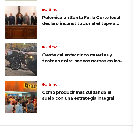
movimiento: «Las palabras ‘no
puedo’ no existen en mi vocabulario»
Ultimo
Polémica en Santa Fe: la Corte local
declaró inconstitucional el tope a
jubilaciones de privilegio y avaló
haberes de $ 18 millones
Ultimo
Oeste caliente: cinco muertes y
tiroteos entre bandas narcos en las
últimas semanas
Ultimo
Cómo producir más cuidando el
suelo con una estrategia integral