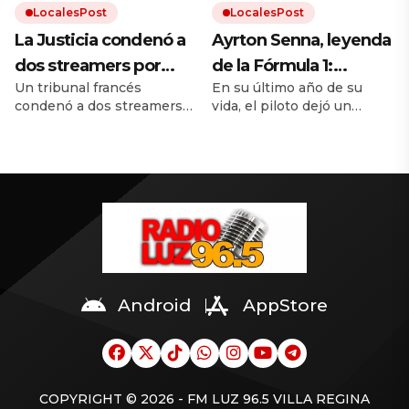
LocalesPost
LocalesPost
La Justicia condenó a
Ayrton Senna, leyenda
dos streamers por
de la Fórmula 1:
Un tribunal francés
En su último año de su
humillar y maltratar a
«Siempre busca
condenó a dos streamers
vida, el piloto dejó un
un influencer hasta su
mucha fuerza, mucha
por maltratar a un
mensaje de motivación
muerte
determinación y haz
influencer hasta su muerte.
para quienes buscaban
Sus agresores ganaban
cumplir sus sueños. A 32
todo con mucho
hasta 6.000 euros al mes
años de su muerte, sus
amor»
con ese contenido.
frases continúan siendo
una fuente de inspiración
para millones de personas.
Android
AppStore
COPYRIGHT © 2026 - FM LUZ 96.5 VILLA REGINA