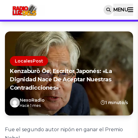
MENU
LocalesPost
Kenzaburō Ōe, Escritor Japonés: «La
Dignidad Nace De Aceptar Nuestras
Contradicciones»
NexoRadio
1 minuto/s
Hace 1 mes
Fue el segundo autor nipón en ganar el Premio