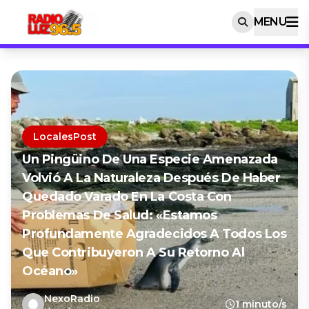
MENU
LocalesPost
Un Pingüino De Una Especie Amenazada
Volvió A La Naturaleza Después De Haber
Quedado Varado En La Costa Con
Problemas De Salud: «Estamos
Profundamente Agradecidos A Todos Los
Que Contribuyeron A Su Retorno Al
Océano»
NexoRadio
1 minuto/s