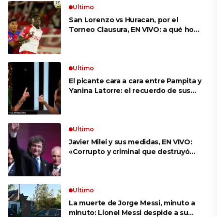
Ultimo
San Lorenzo vs Huracan, por el
Torneo Clausura, EN VIVO: a qué hora
es, probables formaciones y cómo
ver el clásico
Ultimo
El picante cara a cara entre Pampita y
Yanina Latorre: el recuerdo de sus
infidelidades y el reproche por el
final con Pico Mónaco
Ultimo
Javier Milei y sus medidas, EN VIVO:
«Corrupto y criminal que destruyó
Brasil», el ataque de un congresista
de EE.UU. a Lula que el Presidente
replicó en sus redes
Ultimo
La muerte de Jorge Messi, minuto a
minuto: Lionel Messi despide a su