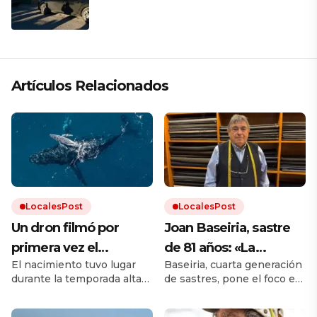
papá en una ceremonia íntima junto
a su familia en Rosario
Artículos Relacionados
LocalesPost
LocalesPost
Un dron filmó por
Joan Baseiria, sastre
primera vez el
de 81 años: «La
El nacimiento tuvo lugar
Baseiria, cuarta generación
nacimiento de una
mayoría de ropa actual
durante la temporada alta
de sastres, pone el foco en
ballena jorobada en
ya no es ni de algodón
de avistamiento de
el ajuste, los tejidos y los
medio del mar
ni de lana»
ballenas en la costa este
errores más habituales al