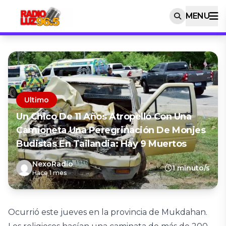
MENU
Ultimo
Un Chico De 11 Años Atropelló Con Una
Camioneta Una Peregrinación De Monjes
Budistas En Tailandia: Hay 9 Muertos
NexoRadio
1 minuto/s
Hace 1 mes
Ocurrió este jueves en la provincia de Mukdahan.