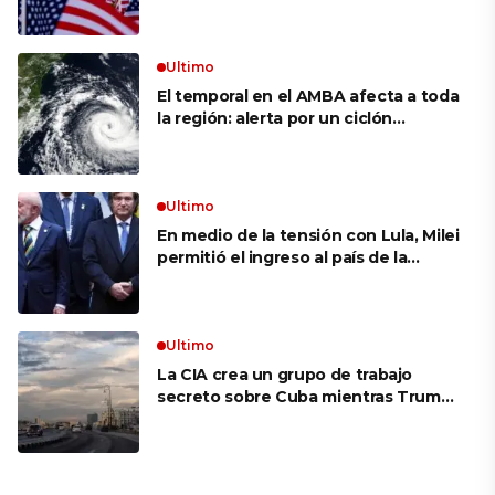
siguen bajos
Ultimo
El temporal en el AMBA afecta a toda
la región: alerta por un ciclón
extratropical, vientos de 100 km/h y
riesgo de tornado en Brasil
Ultimo
En medio de la tensión con Lula, Milei
permitió el ingreso al país de la
Marina de Brasil para realizar
ejercicios militares conjuntos
Ultimo
La CIA crea un grupo de trabajo
secreto sobre Cuba mientras Trump
presiona a La Habana