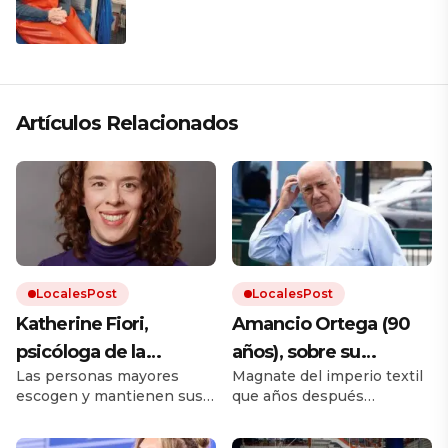
Alaska: «Soy la capitana, la mecánica,
la electricista; soy todo»
Artículos Relacionados
LocalesPost
LocalesPost
Katherine Fiori,
Amancio Ortega (90
psicóloga de la
años), sobre su
Las personas mayores
Magnate del imperio textil
Universidad Adelphi:
infancia: «En casa no
escogen y mantienen sus
que años después
«Las amistades son
había lujos. No había
amistades «de toda una
construiría con Zara e
muy beneficiosas para
nada de nada, pero
vida» reduciendo sus redes
Inditex.