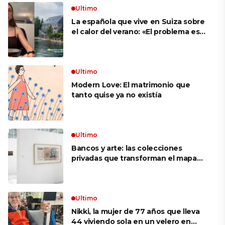
Ultimo
La española que vive en Suiza sobre
el calor del verano: «El problema es
que no es como en España, que te
metes a cualquier sitio y hay aire
acondicionado»
Ultimo
Modern Love: El matrimonio que
tanto quise ya no existía
Ultimo
Bancos y arte: las colecciones
privadas que transforman el mapa
cultural argentino
Ultimo
Nikki, la mujer de 77 años que lleva
44 viviendo sola en un velero en