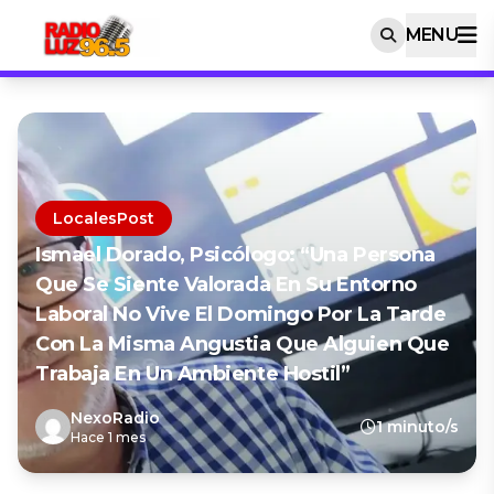
MENU
LocalesPost
Ismael Dorado, Psicólogo: “Una Persona
Que Se Siente Valorada En Su Entorno
Laboral No Vive El Domingo Por La Tarde
Con La Misma Angustia Que Alguien Que
Trabaja En Un Ambiente Hostil”
NexoRadio
1 minuto/s
Hace 1 mes