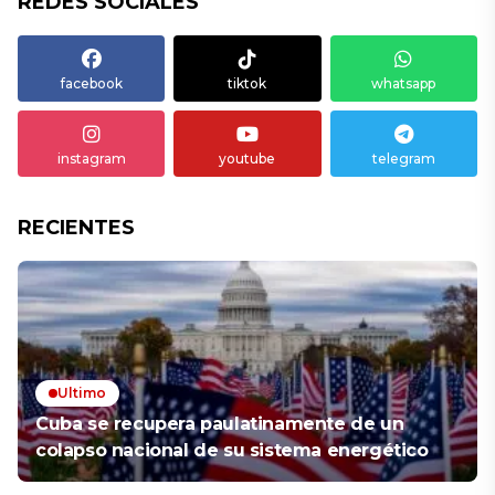
REDES SOCIALES
facebook
tiktok
whatsapp
instagram
youtube
telegram
RECIENTES
Ultimo
Cuba se recupera paulatinamente de un
colapso nacional de su sistema energético