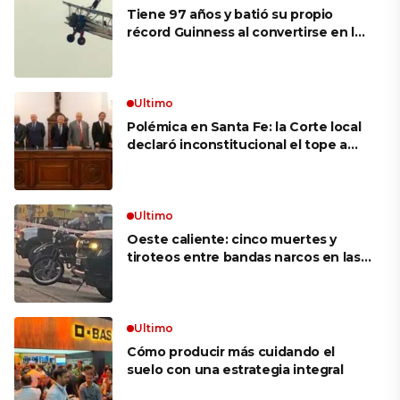
Tiene 97 años y batió su propio
récord Guinness al convertirse en la
mujer más longeva del mundo en
volar sobre las alas de un avión en
movimiento: «Las palabras ‘no
puedo’ no existen en mi vocabulario»
Ultimo
Polémica en Santa Fe: la Corte local
declaró inconstitucional el tope a
jubilaciones de privilegio y avaló
haberes de $ 18 millones
Ultimo
Oeste caliente: cinco muertes y
tiroteos entre bandas narcos en las
últimas semanas
Ultimo
Cómo producir más cuidando el
suelo con una estrategia integral