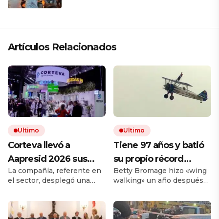
Artículos Relacionados
Ultimo
Ultimo
Corteva llevó a
Tiene 97 años y batió
Aapresid 2026 sus
su propio récord
La compañía, referente en
Betty Bromage hizo «wing
soluciones integrales
Guinness al
el sector, desplegó una
walking» un año después
para la protección de
convertirse en la
propuesta integral que
de sufrir un derrame
cultivos
mujer más longeva del
combina productos
cerebral. La acrobacia aérea
tradicionales y soluciones
consiste en volar parada
mundo en volar sobre