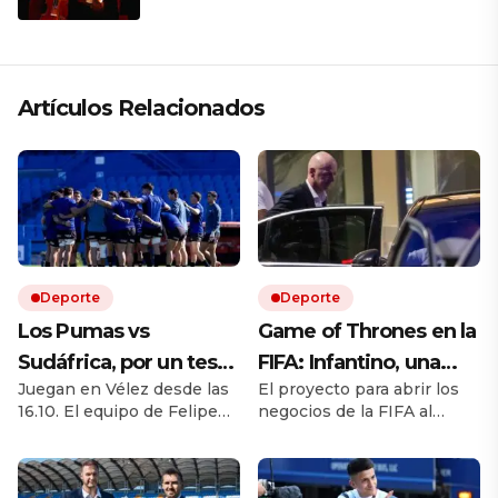
que respeta lo antiguo y mira al
futuro
Artículos Relacionados
Deporte
Deporte
Los Pumas vs
Game of Thrones en la
Sudáfrica, por un test
FIFA: Infantino, una
Juegan en Vélez desde las
El proyecto para abrir los
match EN VIVO: a qué
rebelión en marcha y
16.10. El equipo de Felipe
negocios de la FIFA al
hora juegan,
la batalla por el trono
Contepomi cuenta con
capital privado desató una
formaciones y cómo
cuatro debutantes. Por
fuerte disputa interna.
ESPN y Disney +
Europa cuestiona al
ver el partido