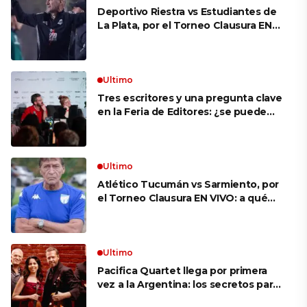
Deportivo Riestra vs Estudiantes de
La Plata, por el Torneo Clausura EN
VIVO: a qué hora juegan,
formaciones y cómo ver el partido
Ultimo
Tres escritores y una pregunta clave
en la Feria de Editores: ¿se puede
aprender a escuchar?
Ultimo
Atlético Tucumán vs Sarmiento, por
el Torneo Clausura EN VIVO: a qué
hora juegan, formaciones y cómo ver
el partido
Ultimo
Pacifica Quartet llega por primera
vez a la Argentina: los secretos para
mantener a un cuarteto de cuerdas