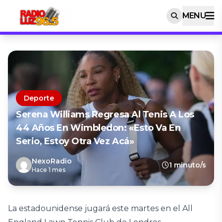
MENU
Deporte
Serena Williams Regresa Al Tenis A Los
44 Años En Wimbledon: «Esto Va En
Serio, Estoy Otra Vez Acá»
NexoRadio
1 minuto/s
Hace 1 mes
La estadounidense jugará este martes en el All