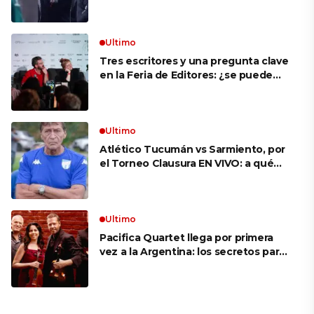
VIVO: a qué hora juegan,
formaciones y cómo ver el partido
Ultimo
Tres escritores y una pregunta clave
en la Feria de Editores: ¿se puede
aprender a escuchar?
Ultimo
Atlético Tucumán vs Sarmiento, por
el Torneo Clausura EN VIVO: a qué
hora juegan, formaciones y cómo ver
el partido
Ultimo
Pacifica Quartet llega por primera
vez a la Argentina: los secretos para
mantener a un cuarteto de cuerdas
que respeta lo antiguo y mira al
futuro