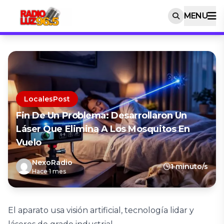
MENU
LocalesPost
Fin De Un Problema: Desarrollaron Un
Láser Que Elimina A Los Mosquitos En
Vuelo
NexoRadio
1 minuto/s
Hace 1 mes
El aparato usa visión artificial, tecnología lidar y