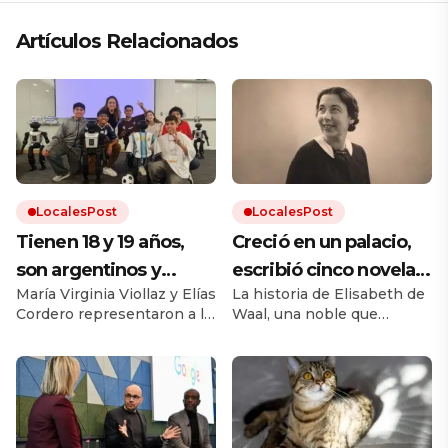
Artículos Relacionados
LocalesPost
LocalesPost
Tienen 18 y 19 años,
Creció en un palacio,
son argentinos y
escribió cinco novelas
María Virginia Viollaz y Elías
La historia de Elisabeth de
obtuvieron un
y murió sin publicar
Cordero representaron a la
Waal, una noble que
reconocimiento en el
ninguna: décadas
Argentina por primera vez
desafió el cánon de su
Mundial de Robótica
después, su nieto hizo
en la categoría Technical
época. Su nieto Edmund,
Challenge de Fútbol
también escritor, rescató
en Corea del Sur:
que el mundo la leyera
Autónomo en la RoboCop
sus manuscritos.
«Fuimos con la
2026. Viajaron a la ciudad
surcoreana de Incheon,
expectativa de