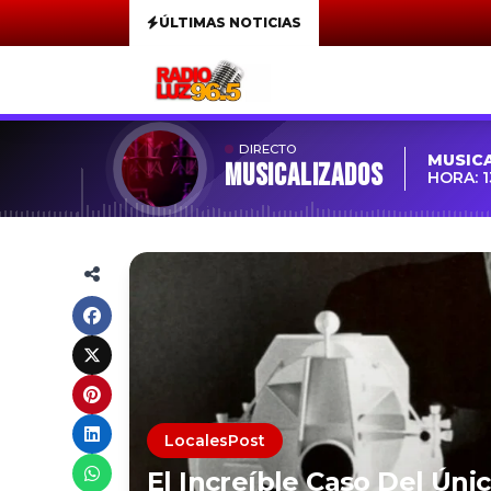
ÚLTIMAS NOTICIAS
DIRECTO
MUSIC
MUSICALIZADOS
HORA: 1
LocalesPost
El Increíble Caso Del Ún