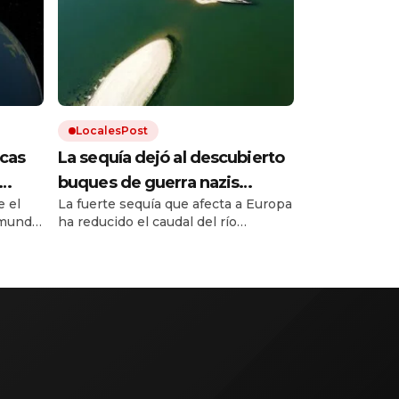
LocalesPost
cas
La sequía dejó al descubierto
buques de guerra nazis
 el
La fuerte sequía que afecta a Europa
ático
hundidos en un río europeo
mundo.
ha reducido el caudal del río
Danubio hasta niveles
inusualmente bajos. Dejó al
 hace
descubierto los restos de decenas
de buques de guerra alemanes
hundidos durante la Segunda Guerra
Mundial.