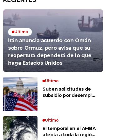
RECIENTES
Ultimo
Irán anuncia acuerdo con Omán
sobre Ormuz, pero avisa que su
reapertura dependerá de lo que
haga Estados Unidos
Ultimo
Suben solicitudes de
subsidio por desempleo
en EEUU, pero despidos
siguen bajos
Ultimo
El temporal en el AMBA
afecta a toda la región: