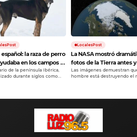
alesPost
LocalesPost
español: la raza de perro
La NASA mostró dramáti
yudaba en los campos y
fotos de la Tierra antes y
rio de la península Ibérica,
Las imágenes demuestran que
stá en proceso de
después del cambio clim
ilizado durante siglos como
hombre está destruyendo el 
eración
de trabajo. Debido a los cruces
El calentamiento global trae
as razas y a la falta de un
inundaciones, incendios y
ar oficial, el dogo español
desmontes. Y la urbanización
al borde la extinción.
el resto.