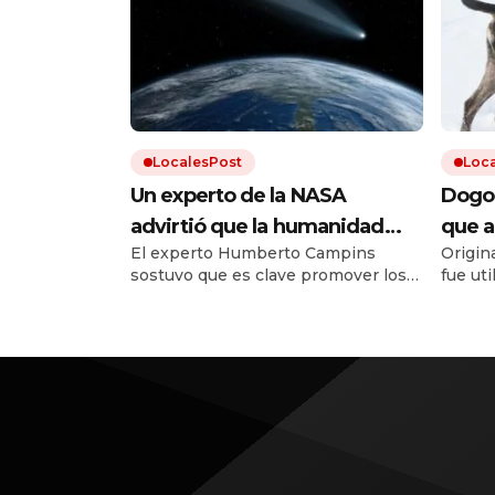
LocalesPost
Loc
Un experto de la NASA
Dogo 
advirtió que la humanidad
que a
El experto Humberto Campins
Origina
debe prepararse para el
que e
sostuvo que es clave promover los
fue ut
impacto de un asteroide:
recup
planes de defensa planetaria para
perro 
«Volverá a ocurrir»
evitar un fenómeno como el que
con otr
extinguió a los dinosaurios.
estánd
estuvo 