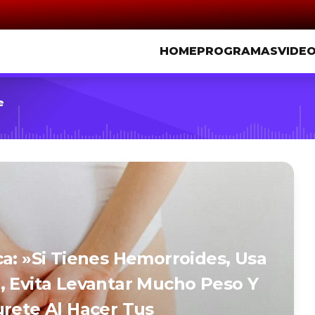
HOME
PROGRAMAS
VIDE
e
ca: »Si Tienes Hemorroides, Usa
, Evita Levantar Mucho Peso Y
urete Al Hacer Tus