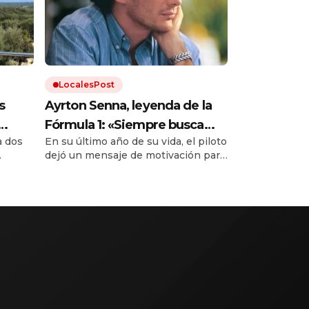
LocalesPost
s
Ayrton Senna, leyenda de la
Fórmula 1: «Siempre busca
a dos
En su último año de su vida, el piloto
mucha fuerza, mucha
dejó un mensaje de motivación para
determinación y haz todo con
us
quienes buscaban cumplir sus
mucho amor»
00
sueños. A 32 años de su muerte, sus
do.
frases continúan siendo una fuente
de inspiración para millones de
personas.