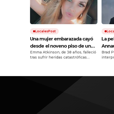
LocalesPost
Loc
Una mujer embarazada cayó
La pe
desde el noveno piso de un
Annau
Emma Atkinson, de 38 años, falleció
Brad P
edificio y murió, pero su bebé
que h
tras sufrir heridas catastróficas
interp
sobrevivió milagrosamente:
copia
luego de caer desde una ventana a
aparie
«Es una niña feliz y sana»
más d
27 metros de altura. Su hija nació
compen
treinta minutos después de la
dispo
trágica caída.