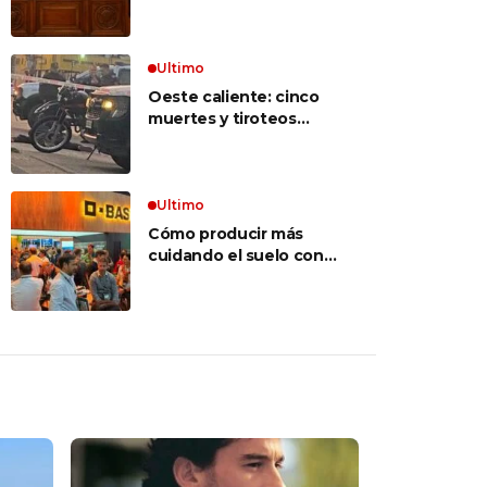
inconstitucional el tope
vocabulario»
a jubilaciones de
privilegio y avaló
haberes de $ 18
Ultimo
millones
Oeste caliente: cinco
muertes y tiroteos
entre bandas narcos en
las últimas semanas
Ultimo
Cómo producir más
cuidando el suelo con
una estrategia integral