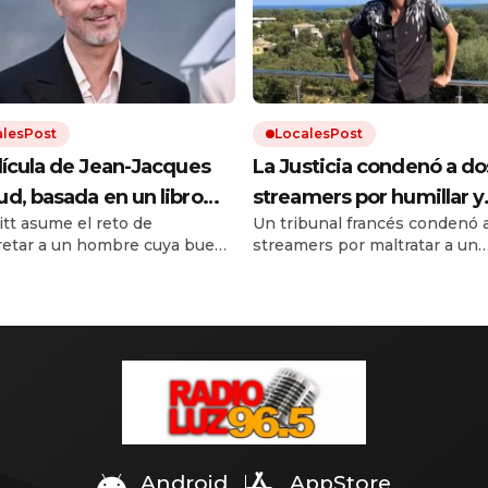
alesPost
LocalesPost
lícula de Jean-Jacques
La Justicia condenó a do
d, basada en un libro
streamers por humillar y
itt asume el reto de
Un tribunal francés condenó 
a vendido 3 millones de
maltratar a un influencer
retar a un hombre cuya buena
streamers por maltratar a un
s y ha sido traducido a
hasta su muerte
ncia y habilidad no
influencer hasta su muerte. S
e 50 idiomas, está
san su arrogancia.
agresores ganaban hasta 6.0
euros al mes con ese conteni
nible en Netflix
Android
AppStore