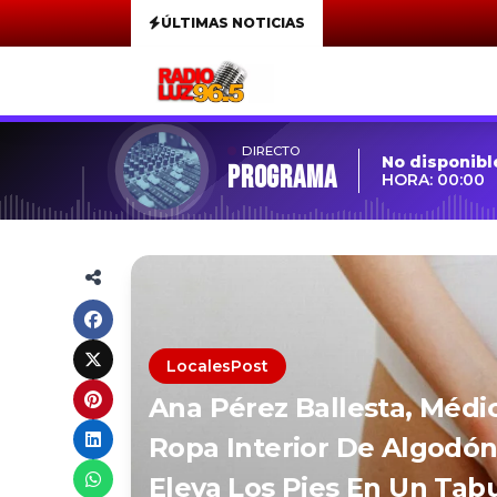
ÚLTIMAS NOTICIAS
DIRECTO
No disponibl
Programa
HORA: 00:00
LocalesPost
Ana Pérez Ballesta, Médi
Ropa Interior De Algodón
Eleva Los Pies En Un Tab