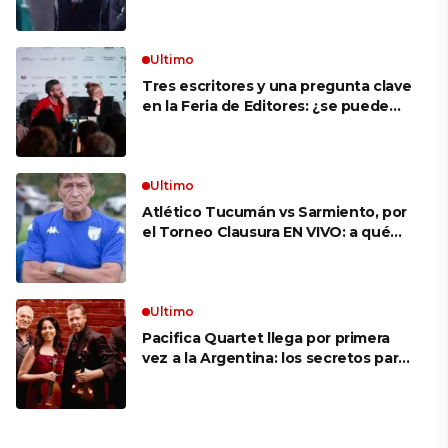
VIVO: a qué hora juegan,
formaciones y cómo ver el partido
Ultimo
Tres escritores y una pregunta clave
en la Feria de Editores: ¿se puede
aprender a escuchar?
Ultimo
Atlético Tucumán vs Sarmiento, por
el Torneo Clausura EN VIVO: a qué
hora juegan, formaciones y cómo ver
el partido
Ultimo
Pacifica Quartet llega por primera
vez a la Argentina: los secretos para
mantener a un cuarteto de cuerdas
que respeta lo antiguo y mira al
futuro