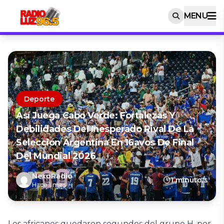
MENU
Deporte
Así Juega Cabo Verde: Fortalezas Y
Debilidades Del Inesperado Rival De La
Selección Argentina En 16avos De Final
Del Mundial 2026
NexoRadio
1 minuto/s
Hace 1 mes
Los africanos quedaron segundos del grupo H, por