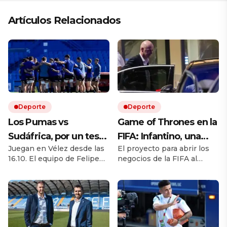
Artículos Relacionados
Deporte
Deporte
Los Pumas vs
Game of Thrones en la
Sudáfrica, por un test
FIFA: Infantino, una
Juegan en Vélez desde las
El proyecto para abrir los
match EN VIVO: a qué
rebelión en marcha y
16.10. El equipo de Felipe
negocios de la FIFA al
hora juegan,
la batalla por el trono
Contepomi cuenta con
capital privado desató una
formaciones y cómo
cuatro debutantes. Por
fuerte disputa interna.
ESPN y Disney +
Europa cuestiona al
ver el partido
presidente, mientras
Sudamérica, África y parte
de Asia cierran filas