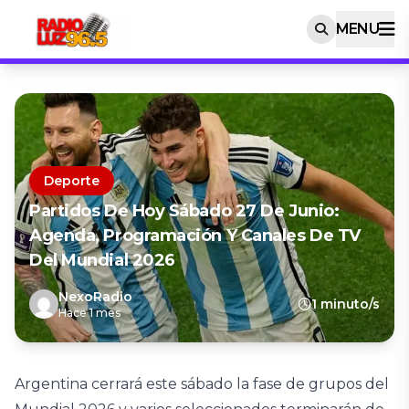
MENU
Deporte
Partidos De Hoy Sábado 27 De Junio:
Agenda, Programación Y Canales De TV
Del Mundial 2026
NexoRadio
1 minuto/s
Hace 1 mes
Argentina cerrará este sábado la fase de grupos del