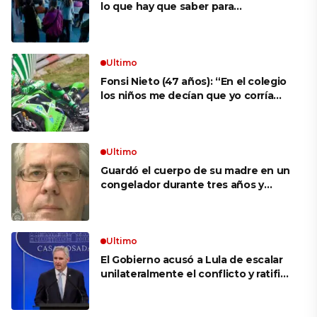
lo que hay que saber para
aprovechar la visita
Ultimo
Fonsi Nieto (47 años): “En el colegio
los niños me decían que yo corría
porque mi tío ponía el dinero. Tuve
que ganar muchas carreras para que
me respetaran por ser Fonsi”
Ultimo
Guardó el cuerpo de su madre en un
congelador durante tres años y
cobró 100.000 dólares en pagos que
no le correspondían: la insólita
explicación cuando lo detuvieron
Ultimo
El Gobierno acusó a Lula de escalar
unilateralmente el conflicto y ratificó
el apoyo de Milei a Bolsonaro: «La
región está cambiando y esperamos
que así también sea en Brasil»