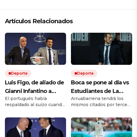
Artículos Relacionados
Deporte
Deporte
Luis Figo, de aliado de
Boca se pone al día vs
Gianni Infantino a
Estudiantes de La
El portugués había
Arruabarrena tendrá los
pedir su renuncia: la
Plata, sin Muslera, y
respaldado al suizo cuando
mismos citados por tercer
durísima carta que
busca su primera
llegó a la presidencia de la
encuentro consecutivo en
sacude a la FIFA
victoria en el Torneo
FIFA en 2016. Diez años
el torneo local. Quién es el
después, Luis Figo cambió
árbitro y cómo ver en vivo
Clausura: hora y
de postura y publicó una
por TV.
formaciones
durísima carta. Allí lo acusa