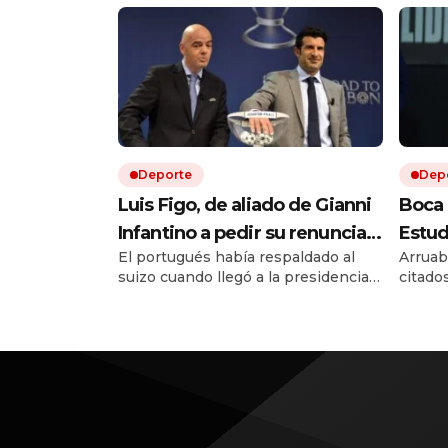
Deporte
Dep
Luis Figo, de aliado de Gianni
Boca 
Infantino a pedir su renuncia:
Estud
El portugués había respaldado al
Arruab
la durísima carta que sacude a
Musle
suizo cuando llegó a la presidencia
citado
la FIFA
victo
de la FIFA en 2016. Diez años
consec
hora 
después, Luis Figo cambió de
Quién 
postura y publicó una durísima carta.
vivo po
Allí lo acusa de una gestión egoísta y
deshonesta, y le exige que dé un
paso al costado.