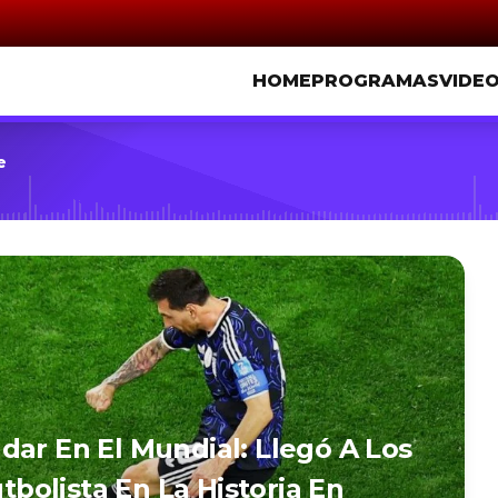
HOME
PROGRAMAS
VIDE
e
dar En El Mundial: Llegó A Los
utbolista En La Historia En