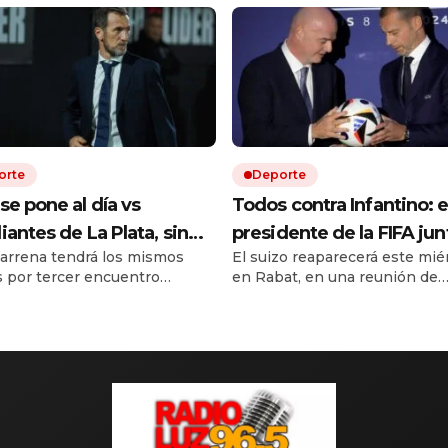
orte
Deporte
se pone al día vs
Todos contra Infantino: e
iantes de La Plata, sin
presidente de la FIFA jun
arrena tendrá los mismos
El suizo reaparecerá este mié
ra, y busca su primera
fuerzas en Marruecos, la
s por tercer encuentro
en Rabat, en una reunión de
ria en el Torneo Clausura:
sedes del Mundial 2026
utivo en el torneo local.
emergencia. La UEFA, en tant
y formaciones
reclaman y una cumbre
es el árbitro y cómo ver en
planea dar un golpe en la mes
r TV.
próximo 12 de agosto.
puede definir su futuro