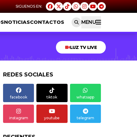
OS
NOTICIAS
CONTACTOS
MENU
LUZ TV LIVE
REDES SOCIALES
facebook
tiktok
whatsapp
instagram
youtube
telegram