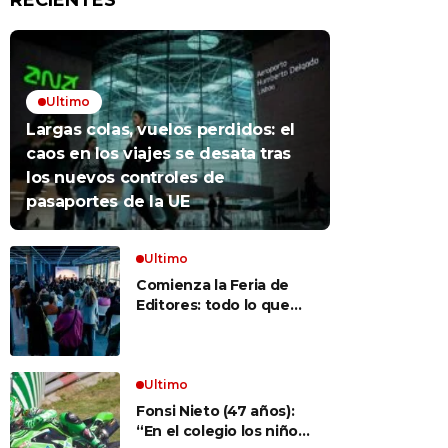
RECIENTES
Ultimo
Largas colas, vuelos perdidos: el
caos en los viajes se desata tras
los nuevos controles de
pasaportes de la UE
Ultimo
Comienza la Feria de
Editores: todo lo que
hay que saber para
aprovechar la visita
Ultimo
Fonsi Nieto (47 años):
“En el colegio los niños