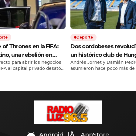
orte
Deporte
of Thrones en la FIFA:
Dos cordobeses revoluc
tino, una rebelión en
un histórico club de Hun
yecto para abrir los negocios
Andrés Jornet y Damián Pedr
a y la batalla por el trono
con una fórmula argenti
IFA al capital privado desató
asumieron hace poco más de
erte disputa interna. Europa
año la gestión del Zalaegersze
ona al presidente, mientras
llevaron de pelear por el des
rica, África y parte de Asia
quedar cerca de las copas eu
 filas alrededor de su
El proyecto apuesta por jóve
ción.
talentos sudamericanos y ya t
cuatro compatriotas en el plan
Android
AppStore