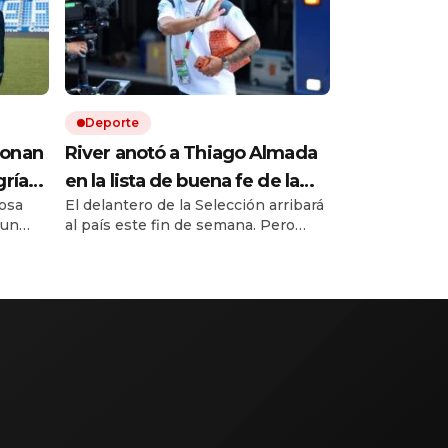
Deporte
ionan
River anotó a Thiago Almada
gría
en la lista de buena fe de la
osa
El delantero de la Selección arribará
na
Sudamericana y dio a los
 un
al país este fin de semana. Pero
convocados ante Tigre con
g y lo
antes, el equipo de Coudet buscará
uno de los nuevos refuerzos
censo a
cortar la mala racha en Victoria.
ropeas.
Francisco Ortega debutaría ante el
nes
Matador.
iene a
tel.