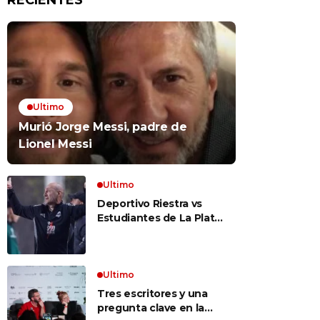
RECIENTES
Ultimo
Murió Jorge Messi, padre de
Lionel Messi
Ultimo
Deportivo Riestra vs
Estudiantes de La Plata,
por el Torneo Clausura
EN VIVO: a qué hora
juegan, formaciones y
cómo ver el partido
Ultimo
Tres escritores y una
pregunta clave en la