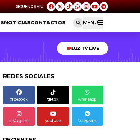
OS
NOTICIAS
CONTACTOS
MENU
LUZ TV LIVE
REDES SOCIALES
facebook
tiktok
whatsapp
instagram
youtube
telegram