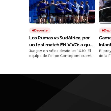
Deporte
Dep
Los Pumas vs Sudáfrica, por
Game 
un test match EN VIVO: a qué
Infan
Juegan en Vélez desde las 16.10. El
El pro
hora juegan, formaciones y
march
equipo de Felipe Contepomi cuenta
de la F
cómo ver el partido
con cuatro debutantes. Por ESPN y
una fu
Disney +
cuesti
Sudamé
cierran
conduc