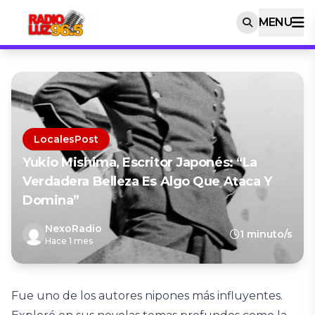
MENU
LocalesPost
Yukio Mishima, Escritor Japonés: “La
Verdadera Belleza Es Algo Que Ataca Y
Domina”
NexoRadio
1 minuto/s
Hace 1 mes
Fue uno de los autores nipones más influyentes.