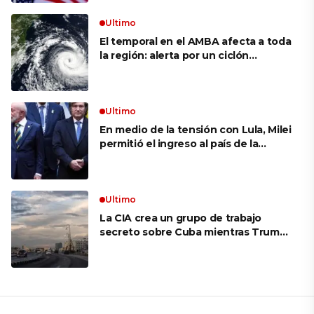
Ultimo
El temporal en el AMBA afecta a toda
la región: alerta por un ciclón
extratropical, vientos de 100 km/h y
riesgo de tornado en Brasil
Ultimo
En medio de la tensión con Lula, Milei
permitió el ingreso al país de la
Marina de Brasil para realizar
ejercicios militares conjuntos
Ultimo
La CIA crea un grupo de trabajo
secreto sobre Cuba mientras Trump
presiona a La Habana