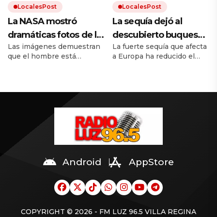
LocalesPost
LocalesPost
La NASA mostró
La sequía dejó al
dramáticas fotos de la
descubierto buques
Las imágenes demuestran
La fuerte sequía que afecta
Tierra antes y después
de guerra nazis
que el hombre está
a Europa ha reducido el
del cambio climático
hundidos en un río
destruyendo el mundo. El
caudal del río Danubio
europeo
calentamiento global trae
hasta niveles inusualmente
inundaciones, incendios y
bajos. Dejó al descubierto
desmontes. Y la
los restos de decenas de
urbanización hace el resto.
buques de guerra alemanes
hundidos durante la
Segunda Guerra Mundial.
Android
AppStore
COPYRIGHT © 2026 - FM LUZ 96.5 VILLA REGINA