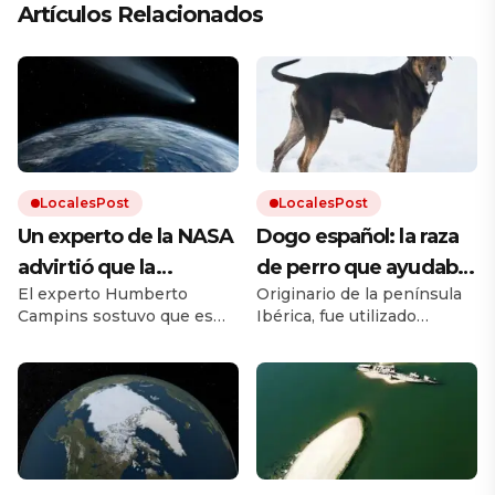
Artículos Relacionados
LocalesPost
LocalesPost
Un experto de la NASA
Dogo español: la raza
advirtió que la
de perro que ayudaba
El experto Humberto
Originario de la península
humanidad debe
en los campos y que
Campins sostuvo que es
Ibérica, fue utilizado
prepararse para el
está en proceso de
clave promover los planes
durante siglos como perro
impacto de un
recuperación
de defensa planetaria para
de trabajo. Debido a los
evitar un fenómeno como
cruces con otras razas y a la
asteroide: «Volverá a
el que extinguió a los
falta de un estándar oficial,
ocurrir»
dinosaurios.
el dogo español estuvo al
borde la extinción.