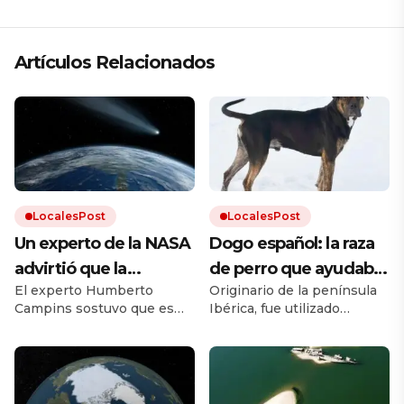
Artículos Relacionados
LocalesPost
LocalesPost
Un experto de la NASA
Dogo español: la raza
advirtió que la
de perro que ayudaba
El experto Humberto
Originario de la península
humanidad debe
en los campos y que
Campins sostuvo que es
Ibérica, fue utilizado
prepararse para el
está en proceso de
clave promover los planes
durante siglos como perro
impacto de un
recuperación
de defensa planetaria para
de trabajo. Debido a los
evitar un fenómeno como
cruces con otras razas y a la
asteroide: «Volverá a
el que extinguió a los
falta de un estándar oficial,
ocurrir»
dinosaurios.
el dogo español estuvo al