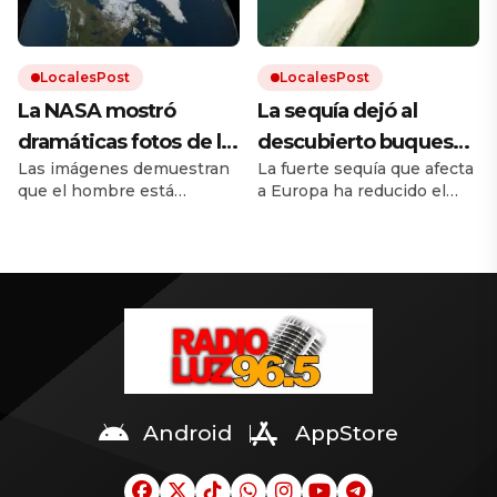
borde la extinción.
LocalesPost
LocalesPost
La NASA mostró
La sequía dejó al
dramáticas fotos de la
descubierto buques
Las imágenes demuestran
La fuerte sequía que afecta
Tierra antes y después
de guerra nazis
que el hombre está
a Europa ha reducido el
del cambio climático
hundidos en un río
destruyendo el mundo. El
caudal del río Danubio
europeo
calentamiento global trae
hasta niveles inusualmente
inundaciones, incendios y
bajos. Dejó al descubierto
desmontes. Y la
los restos de decenas de
urbanización hace el resto.
buques de guerra alemanes
hundidos durante la
Segunda Guerra Mundial.
Android
AppStore