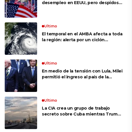
desempleo en EEUU, pero despidos
siguen bajos
Ultimo
El temporal en el AMBA afecta a toda
la región: alerta por un ciclón
extratropical, vientos de 100 km/h y
riesgo de tornado en Brasil
Ultimo
En medio de la tensión con Lula, Milei
permitió el ingreso al país de la
Marina de Brasil para realizar
ejercicios militares conjuntos
Ultimo
La CIA crea un grupo de trabajo
secreto sobre Cuba mientras Trump
presiona a La Habana