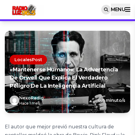
MENU
LocalesPost
«Mantenerse Humano»: La Advertencia
De Orwell Que Explica El Verdadero
Peligro De La Inteligencia Artificial
NexoRadio
1 minuto/s
Hace 1 mes
El autor que mejor previó nuestra cultura de