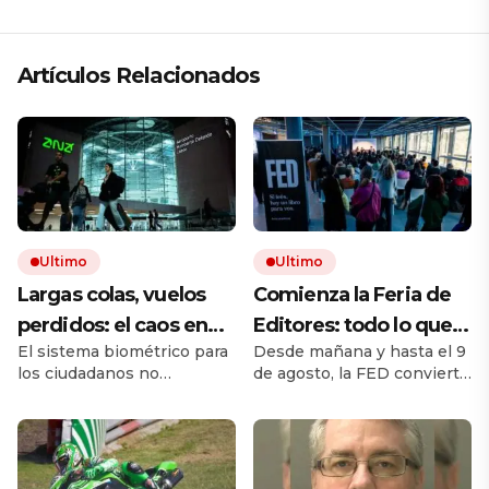
Artículos Relacionados
Ultimo
Ultimo
Largas colas, vuelos
Comienza la Feria de
perdidos: el caos en
Editores: todo lo que
El sistema biométrico para
Desde mañana y hasta el 9
los viajes se desata
hay que saber para
los ciudadanos no
de agosto, la FED convierte
tras los nuevos
aprovechar la visita
comunitarios está
a Chacarita en el principal
controles de
provocando largos retrasos
punto de encuentro del
y malhumor en los
libro independiente. La
pasaportes de la UE
aeropuertos. Las
muestra reúne sellos de la
autoridades afirman que
Argentina y del exterior,