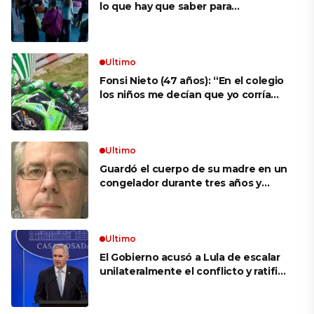
lo que hay que saber para
aprovechar la visita
Ultimo
Fonsi Nieto (47 años): “En el colegio
los niños me decían que yo corría
porque mi tío ponía el dinero. Tuve
que ganar muchas carreras para que
me respetaran por ser Fonsi”
Ultimo
Guardó el cuerpo de su madre en un
congelador durante tres años y
cobró 100.000 dólares en pagos que
no le correspondían: la insólita
explicación cuando lo detuvieron
Ultimo
El Gobierno acusó a Lula de escalar
unilateralmente el conflicto y ratificó
el apoyo de Milei a Bolsonaro: «La
región está cambiando y esperamos
que así también sea en Brasil»