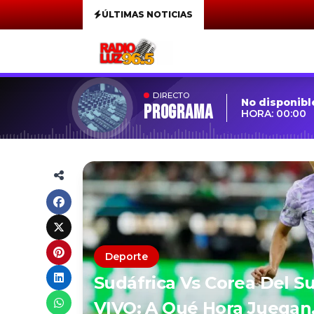
ÚLTIMAS NOTICIAS
DIRECTO
No disponibl
Programa
HORA: 00:00
Deporte
Sudáfrica Vs Corea Del Su
VIVO: A Qué Hora Juegan