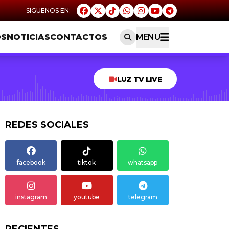
OS
NOTICIAS
CONTACTOS
MENU
LUZ TV LIVE
REDES SOCIALES
facebook
tiktok
whatsapp
instagram
youtube
telegram