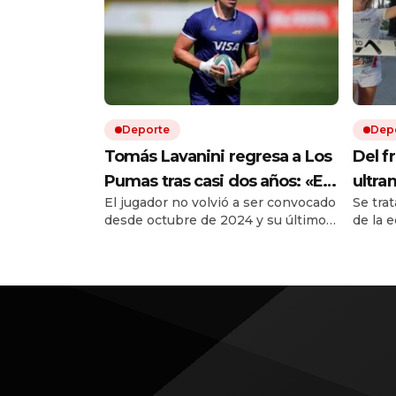
Deporte
Dep
Tomás Lavanini regresa a Los
Del fr
Pumas tras casi dos años: «Es
ultra
El jugador no volvió a ser convocado
Se tra
una nueva oportunidad, un
corri
desde octubre de 2024 y su último
de la 
nuevo desafío para mí»
compa
partido fue ante Sudáfrica. Ese año
récord
fue llamado en esa única ventana y
es la p
luego fue desafectado por lesión.
217 ki
partic
extrem