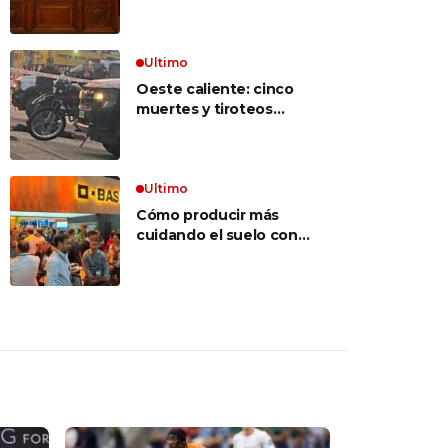
inconstitucional el tope
vocabulario»
a jubilaciones de
privilegio y avaló
haberes de $ 18
Ultimo
millones
Oeste caliente: cinco
muertes y tiroteos
entre bandas narcos en
las últimas semanas
Ultimo
Cómo producir más
cuidando el suelo con
una estrategia integral