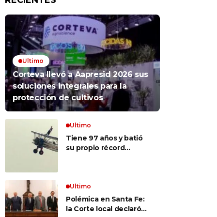
RECIENTES
Ultimo
Corteva llevó a Aapresid 2026 sus
soluciones integrales para la
protección de cultivos
Ultimo
Tiene 97 años y batió
su propio récord
Guinness al convertirse
en la mujer más longeva
del mundo en volar
sobre las alas de un
Ultimo
avión en movimiento:
Polémica en Santa Fe:
«Las palabras ‘no
la Corte local declaró
puedo’ no existen en mi