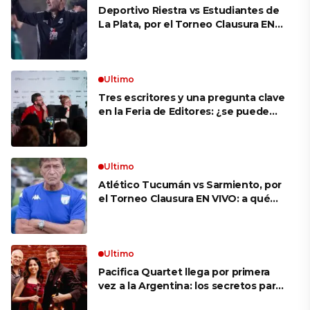
Deportivo Riestra vs Estudiantes de
La Plata, por el Torneo Clausura EN
VIVO: a qué hora juegan,
formaciones y cómo ver el partido
Ultimo
Tres escritores y una pregunta clave
en la Feria de Editores: ¿se puede
aprender a escuchar?
Ultimo
Atlético Tucumán vs Sarmiento, por
el Torneo Clausura EN VIVO: a qué
hora juegan, formaciones y cómo ver
el partido
Ultimo
Pacifica Quartet llega por primera
vez a la Argentina: los secretos para
mantener a un cuarteto de cuerdas