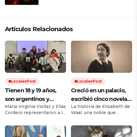
que respeta lo antiguo y mira al
futuro
Artículos Relacionados
LocalesPost
LocalesPost
Tienen 18 y 19 años,
Creció en un palacio,
son argentinos y
escribió cinco novelas
María Virginia Viollaz y Elías
La historia de Elisabeth de
obtuvieron un
y murió sin publicar
Cordero representaron a la
Waal, una noble que
reconocimiento en el
ninguna: décadas
Argentina por primera vez
desafió el cánon de su
Mundial de Robótica
después, su nieto hizo
en la categoría Technical
época. Su nieto Edmund,
Challenge de Fútbol
también escritor, rescató
en Corea del Sur:
que el mundo la leyera