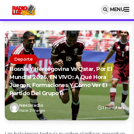
MENU
Deporte
Bosnia Y Herzegovina Vs Qatar, Por El
Mundial 2026, EN VIVO: A Qué Hora
Juegan, Formaciones Y Cómo Ver El
Partido Del Grupo B
NexoRadio
1 minuto/s
Hace 2 meses
Los balcánicos todavía pueden clasificar: necesitan