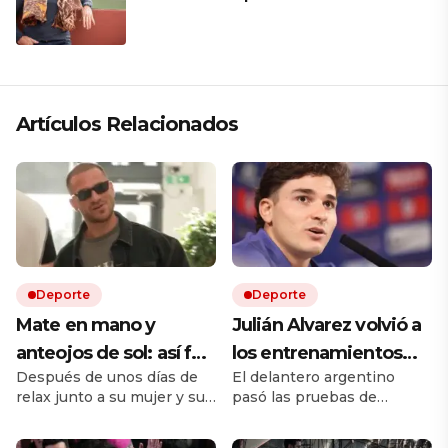
familias son los mismos en todas
partes”
Artículos Relacionados
Deporte
Deporte
Mate en mano y
Julián Alvarez volvió a
anteojos de sol: así fue
los entrenamientos
Después de unos días de
El delantero argentino
el regreso de Alexis
del Atlético de Madrid
relax junto a su mujer y su
pasó las pruebas de
Mac Allister a
en medio de la tensión
hija, se reincorporó a su
esfuerzo junto a Álex
Liverpool tras el
por su futuro: ¿se
club, que comienza una
Baena y Marcos Llorente