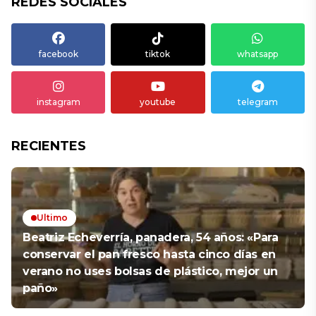
REDES SOCIALES
facebook
tiktok
whatsapp
instagram
youtube
telegram
RECIENTES
Ultimo
Beatriz Echeverría, panadera, 54 años: «Para
conservar el pan fresco hasta cinco días en
verano no uses bolsas de plástico, mejor un
paño»