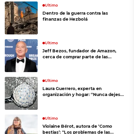
Ultimo
Dentro de la guerra contra las
finanzas de Hezbolá
Ultimo
Jeff Bezos, fundador de Amazon,
cerca de comprar parte de las
acciones de Liverpool
Ultimo
Laura Guerrero, experta en
organización y hogar: “Nunca dejes
la flor de la ducha colgada antes de
salir de viaje”
Ultimo
Violaine Bérot, autora de ‘Como
bestias’: “Los problemas de las