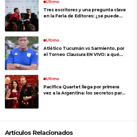
Ultimo
Tres escritores y una pregunta clave
en la Feria de Editores: ¿se puede
aprender a escuchar?
Ultimo
Atlético Tucumán vs Sarmiento, por
el Torneo Clausura EN VIVO: a qué
hora juegan, formaciones y cómo ver
el partido
Ultimo
Pacifica Quartet llega por primera
vez a la Argentina: los secretos para
mantener a un cuarteto de cuerdas
que respeta lo antiguo y mira al
futuro
Artículos Relacionados