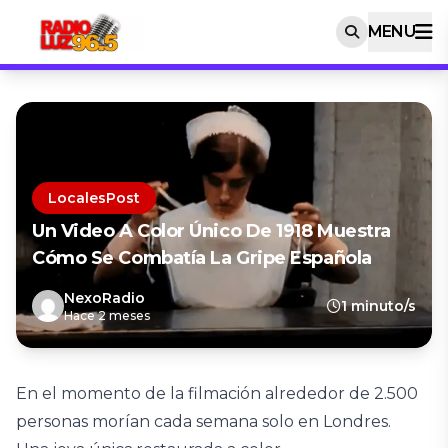
MENU
LocalesPost
Un Video A Color Único De 1918 Muestra
Cómo Se Combatía La Gripe Española
NexoRadio
1 minuto/s
Hace 2 meses
En el momento de la filmación alrededor de 2.500
personas morían cada semana solo en Londres.