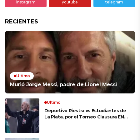
instagram
youtube
telegram
RECIENTES
Ultimo
Murió Jorge Messi, padre de Lionel Messi
Ultimo
Deportivo Riestra vs Estudiantes de
La Plata, por el Torneo Clausura EN
VIVO: a qué hora juegan,
formaciones y cómo ver el partido