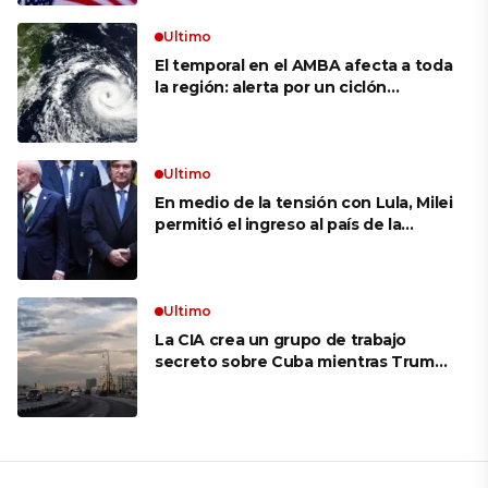
Ultimo
El temporal en el AMBA afecta a toda
la región: alerta por un ciclón
extratropical, vientos de 100 km/h y
riesgo de tornado en Brasil
Ultimo
En medio de la tensión con Lula, Milei
permitió el ingreso al país de la
Marina de Brasil para realizar
ejercicios militares conjuntos
Ultimo
La CIA crea un grupo de trabajo
secreto sobre Cuba mientras Trump
presiona a La Habana