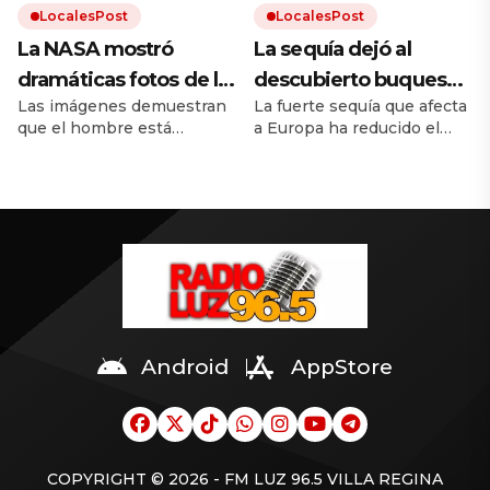
LocalesPost
LocalesPost
La NASA mostró
La sequía dejó al
dramáticas fotos de la
descubierto buques
Las imágenes demuestran
La fuerte sequía que afecta
Tierra antes y después
de guerra nazis
que el hombre está
a Europa ha reducido el
del cambio climático
hundidos en un río
destruyendo el mundo. El
caudal del río Danubio
europeo
calentamiento global trae
hasta niveles inusualmente
inundaciones, incendios y
bajos. Dejó al descubierto
desmontes. Y la
los restos de decenas de
urbanización hace el resto.
buques de guerra alemanes
hundidos durante la
Segunda Guerra Mundial.
Android
AppStore
COPYRIGHT © 2026 - FM LUZ 96.5 VILLA REGINA