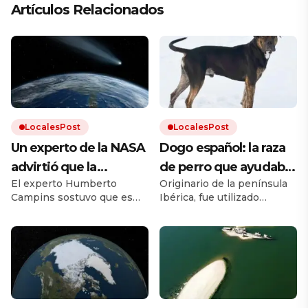
Artículos Relacionados
LocalesPost
LocalesPost
Un experto de la NASA
Dogo español: la raza
advirtió que la
de perro que ayudaba
El experto Humberto
Originario de la península
humanidad debe
en los campos y que
Campins sostuvo que es
Ibérica, fue utilizado
prepararse para el
está en proceso de
clave promover los planes
durante siglos como perro
impacto de un
recuperación
de defensa planetaria para
de trabajo. Debido a los
evitar un fenómeno como
cruces con otras razas y a la
asteroide: «Volverá a
el que extinguió a los
falta de un estándar oficial,
ocurrir»
dinosaurios.
el dogo español estuvo al
borde la extinción.