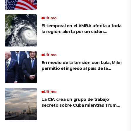
siguen bajos
Ultimo
El temporal en el AMBA afecta a toda
la región: alerta por un ciclón
extratropical, vientos de 100 km/h y
riesgo de tornado en Brasil
Ultimo
En medio de la tensión con Lula, Milei
permitió el ingreso al país de la
Marina de Brasil para realizar
ejercicios militares conjuntos
Ultimo
La CIA crea un grupo de trabajo
secreto sobre Cuba mientras Trump
presiona a La Habana