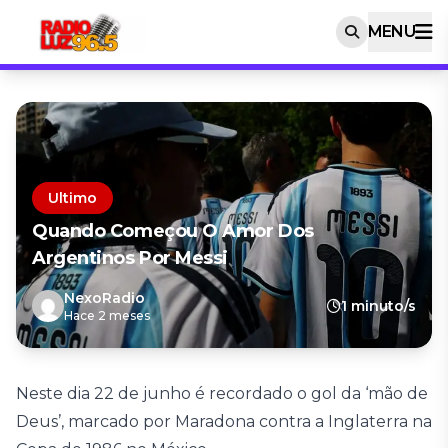
MENU
Ultimo
Quando Começou O Amor Dos
Argentinos Por Messi
NexoRadio
1 minuto/s
Hace 2 meses
Neste dia 22 de junho é recordado o gol da ‘mão de
Deus’, marcado por Maradona contra a Inglaterra na