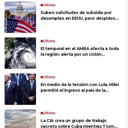
Ultimo
Suben solicitudes de subsidio por
desempleo en EEUU, pero despidos
siguen bajos
Ultimo
El temporal en el AMBA afecta a toda
la región: alerta por un ciclón
extratropical, vientos de 100 km/h y
riesgo de tornado en Brasil
Ultimo
En medio de la tensión con Lula, Milei
permitió el ingreso al país de la
Marina de Brasil para realizar
ejercicios militares conjuntos
Ultimo
La CIA crea un grupo de trabajo
secreto sobre Cuba mientras Trump