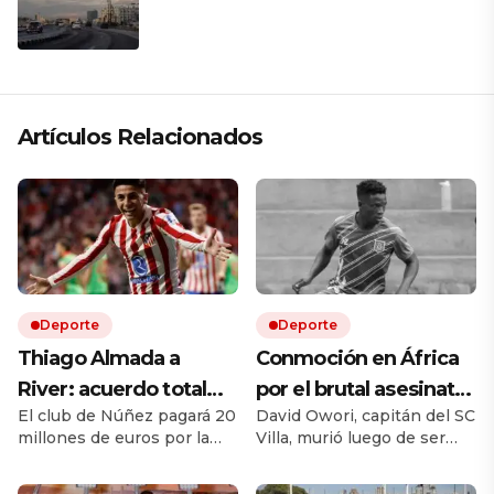
presiona a La Habana
Artículos Relacionados
Deporte
Deporte
Thiago Almada a
Conmoción en África
River: acuerdo total
por el brutal asesinato
El club de Núñez pagará 20
David Owori, capitán del SC
con Atlético de Madrid
de una de las figuras
millones de euros por la
Villa, murió luego de ser
y el campeón del
del fútbol ugandés
mitad del pase del ex Vélez.
brutalmente atacado
mundo llega por una
Le ganó la pulseada a
durante un asalto ocurrido