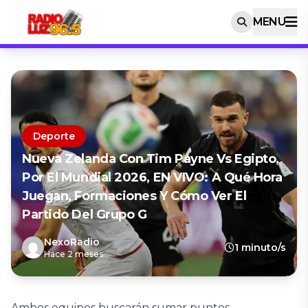
MENU
Deporte
Nueva Zelanda Con Tim Payne Vs Egipto,
Por El Mundial 2026, EN VIVO: A Qué Hora
Juegan, Formaciones Y Cómo Ver El
Partido Del Grupo G
NexoRadio
1 minuto/s
Hace 2 meses
Ambos equipos buscarán sumar puntos