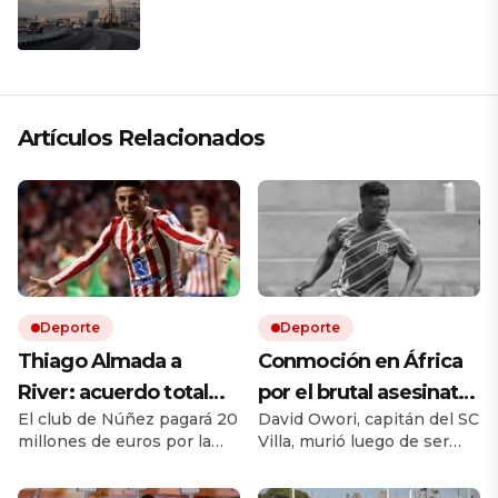
presiona a La Habana
Artículos Relacionados
Deporte
Deporte
Thiago Almada a
Conmoción en África
River: acuerdo total
por el brutal asesinato
El club de Núñez pagará 20
David Owori, capitán del SC
con Atlético de Madrid
de una de las figuras
millones de euros por la
Villa, murió luego de ser
y el campeón del
del fútbol ugandés
mitad del pase del ex Vélez.
brutalmente atacado
mundo llega por una
Le ganó la pulseada a
durante un asalto ocurrido