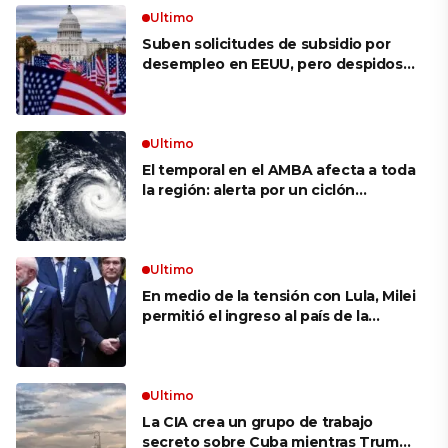
Ultimo
Suben solicitudes de subsidio por
desempleo en EEUU, pero despidos
siguen bajos
Ultimo
El temporal en el AMBA afecta a toda
la región: alerta por un ciclón
extratropical, vientos de 100 km/h y
riesgo de tornado en Brasil
Ultimo
En medio de la tensión con Lula, Milei
permitió el ingreso al país de la
Marina de Brasil para realizar
ejercicios militares conjuntos
Ultimo
La CIA crea un grupo de trabajo
secreto sobre Cuba mientras Trump