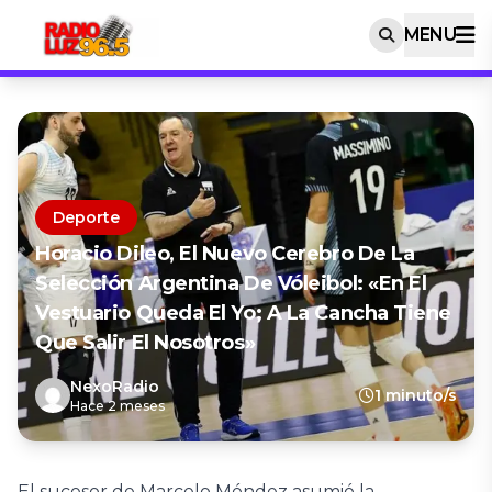
MENU
Deporte
Horacio Dileo, El Nuevo Cerebro De La
Selección Argentina De Vóleibol: «En El
Vestuario Queda El Yo; A La Cancha Tiene
Que Salir El Nosotros»
NexoRadio
1 minuto/s
Hace 2 meses
El sucesor de Marcelo Méndez asumió la