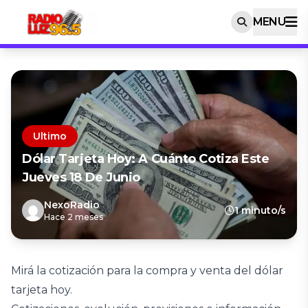
MENU
Ultimo
Dólar Tarjeta Hoy: A Cuánto Cotiza Este
Jueves 18 De Junio
NexoRadio
1 minuto/s
Hace 2 meses
Mirá la cotización para la compra y venta del dólar
tarjeta hoy.