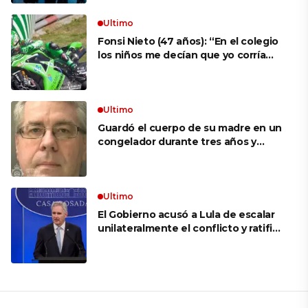
Ultimo
Fonsi Nieto (47 años): “En el colegio
los niños me decían que yo corría
porque mi tío ponía el dinero. Tuve
que ganar muchas carreras para que
me respetaran por ser Fonsi”
Ultimo
Guardó el cuerpo de su madre en un
congelador durante tres años y
cobró 100.000 dólares en pagos que
no le correspondían: la insólita
explicación cuando lo detuvieron
Ultimo
El Gobierno acusó a Lula de escalar
unilateralmente el conflicto y ratificó
el apoyo de Milei a Bolsonaro: «La
región está cambiando y esperamos
que así también sea en Brasil»