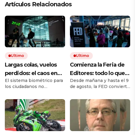
Artículos Relacionados
Ultimo
Ultimo
Largas colas, vuelos
Comienza la Feria de
perdidos: el caos en
Editores: todo lo que
El sistema biométrico para
Desde mañana y hasta el 9
los viajes se desata
hay que saber para
los ciudadanos no
de agosto, la FED convierte
tras los nuevos
aprovechar la visita
comunitarios está
a Chacarita en el principal
controles de
provocando largos retrasos
punto de encuentro del
y malhumor en los
libro independiente. La
pasaportes de la UE
aeropuertos. Las
muestra reúne sellos de la
autoridades afirman que
Argentina y del exterior,
esta puesta en marcha, que
actividades y propuestas
ha tenido algunos
para lectores, libreros y
contratiempos, irá
bibliotecas. Esta guía