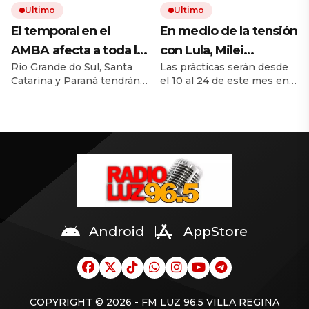
Ultimo
Ultimo
paso.
empleos, mientras la
inflación sigue por encima
El temporal en el
En medio de la tensión
del objetivo de la Fed, lo
AMBA afecta a toda la
con Lula, Milei
que podría afectar futuras
Río Grande do Sul, Santa
Las prácticas serán desde
región: alerta por un
permitió el ingreso al
tasas.
Catarina y Paraná tendrán
el 10 al 24 de este mes en
ciclón extratropical,
país de la Marina de
fuertes lluvias, granizo y
la base naval Puerto
vientos de 100 km/h y
Brasil para realizar
riesgo de daños entre hoy
Belgrano, de Mar de Plata.
y el viernes. San Paulo, Río
riesgo de tornado en
ejercicios militares
de Janeiro, Minas Gerais y
Brasil
conjuntos
Mato Grosso do Sul
también pueden registrar
tormentas. Uruguay
también está en alerta.
Android
AppStore
COPYRIGHT © 2026 - FM LUZ 96.5 VILLA REGINA