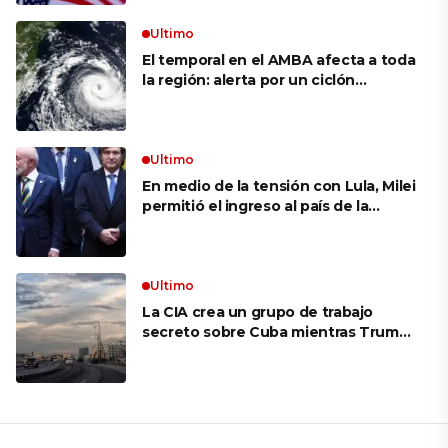
Ultimo
El temporal en el AMBA afecta a toda
la región: alerta por un ciclón
extratropical, vientos de 100 km/h y
riesgo de tornado en Brasil
Ultimo
En medio de la tensión con Lula, Milei
permitió el ingreso al país de la
Marina de Brasil para realizar
ejercicios militares conjuntos
Ultimo
La CIA crea un grupo de trabajo
secreto sobre Cuba mientras Trump
presiona a La Habana