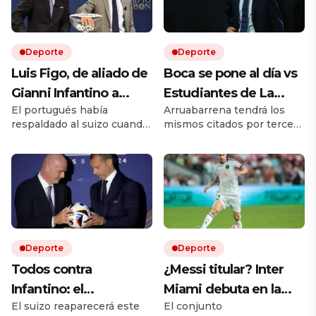
Deporte
Deporte
Luis Figo, de aliado de
Boca se pone al día vs
Gianni Infantino a
Estudiantes de La
El portugués había
Arruabarrena tendrá los
pedir su renuncia: la
Plata, sin Muslera, y
respaldado al suizo cuando
mismos citados por tercer
durísima carta que
busca su primera
llegó a la presidencia de la
encuentro consecutivo en
sacude a la FIFA
victoria en el Torneo
FIFA en 2016. Diez años
el torneo local. Quién es el
después, Luis Figo cambió
árbitro y cómo ver en vivo
Clausura: hora y
de postura y publicó una
por TV.
formaciones
durísima carta. Allí lo acusa
de una gestión egoísta y
deshonesta, y le exige que
dé un paso al costado.
Deporte
Deporte
Todos contra
¿Messi titular? Inter
Infantino: el
Miami debuta en la
El suizo reaparecerá este
El conjunto
presidente de la FIFA
Leagues Cup 2026 vs