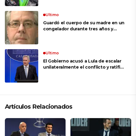
que ganar muchas carreras para que
me respetaran por ser Fonsi”
Ultimo
Guardó el cuerpo de su madre en un
congelador durante tres años y
cobró 100.000 dólares en pagos que
no le correspondían: la insólita
explicación cuando lo detuvieron
Ultimo
El Gobierno acusó a Lula de escalar
unilateralmente el conflicto y ratificó
el apoyo de Milei a Bolsonaro: «La
región está cambiando y esperamos
que así también sea en Brasil»
Artículos Relacionados