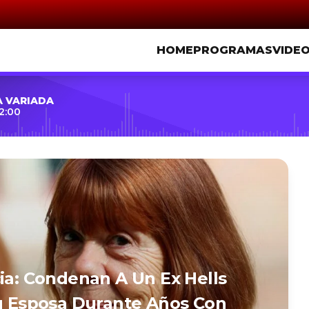
HOME
PROGRAMAS
VIDE
A VARIADA
2:00
cia: Condenan A Un Ex Hells
Su Esposa Durante Años Con