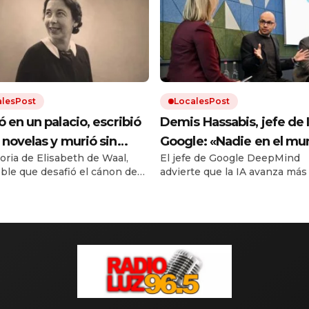
alesPost
LocalesPost
ó en un palacio, escribió
Demis Hassabis, jefe de 
 novelas y murió sin
Google: «Nadie en el m
toria de Elisabeth de Waal,
El jefe de Google DeepMind
car ninguna: décadas
sabe con certeza qué va 
ble que desafió el cánon de
advierte que la IA avanza más
és, su nieto hizo que el
pasar de aquí en adelante
ca. Su nieto Edmund, también
que nuestra capacidad de
 la leyera
hasta los expertos no es
or, rescató sus manuscritos.
entenderla. Su ensayo propo
marco regulatorio concreto a
acuerdo»
que sea demasiado tarde.