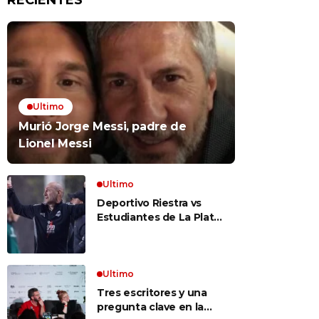
RECIENTES
Ultimo
Murió Jorge Messi, padre de
Lionel Messi
Ultimo
Deportivo Riestra vs
Estudiantes de La Plata,
por el Torneo Clausura
EN VIVO: a qué hora
juegan, formaciones y
cómo ver el partido
Ultimo
Tres escritores y una
pregunta clave en la