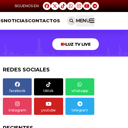
OS
NOTICIAS
CONTACTOS
MENU
LUZ TV LIVE
REDES SOCIALES
facebook
tiktok
whatsapp
instagram
youtube
telegram