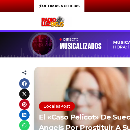
ÚLTIMAS NOTICIAS
DIRECTO
MUSIC
MUSICALIZADOS
HORA: 1
LocalesPost
El «caso Pelicot» De Sue
Angels Por Prostituir A 