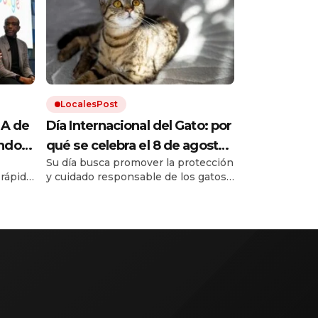
LocalesPost
IA de
Día Internacional del Gato: por
undo
qué se celebra el 8 de agosto
Su día busca promover la protección
a
y cómo hacer feliz a tu felino
 rápido
y cuidado responsable de los gatos.
, y
Una buena alimentación, higiene,
tán de
ne un
estimulación y respeto son
ntes de
fundamentales para garantizar el
bienestar de los gatos.