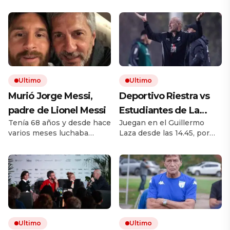
Ultimo
Ultimo
Murió Jorge Messi,
Deportivo Riestra vs
padre de Lionel Messi
Estudiantes de La
Tenía 68 años y desde hace
Juegan en el Guillermo
Plata, por el Torneo
varios meses luchaba
Laza desde las 14.45, por
Clausura EN VIVO: a
contra una enfermedad.
TNT Sports. El equipo de
qué hora juegan,
Padre, representante y
Duró busca recuperarse de
administrador, fue una
dos derrotas al hilo. El
formaciones y cómo
figura decisiva en la carrera
Pincha viene de caer ante
ver el partido
de su hijo. Desde los
Boca.
primeros pasos en Rosario
hasta la construcción de
una marca global.
Ultimo
Ultimo