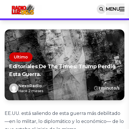
MENU
Ultimo
Editoriales De The Times: Trump Perdió
Esta Guerra.
NexoRadio
1 minuto/s
Hace 2 meses
EE.UU. está saliendo de esta guerra más debilitado
—en lo militar, lo diplomático y lo económico— de lo