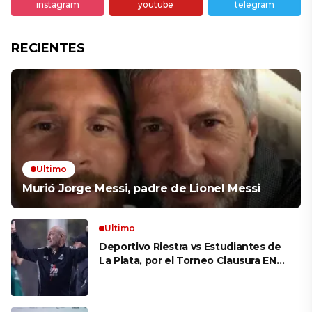
instagram
youtube
telegram
RECIENTES
Ultimo
Murió Jorge Messi, padre de Lionel Messi
Ultimo
Deportivo Riestra vs Estudiantes de
La Plata, por el Torneo Clausura EN
VIVO: a qué hora juegan,
formaciones y cómo ver el partido