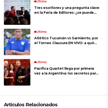
Ultimo
Tres escritores y una pregunta clave
en la Feria de Editores: ¿se puede
aprender a escuchar?
Ultimo
Atlético Tucumán vs Sarmiento, por
el Torneo Clausura EN VIVO: a qué
hora juegan, formaciones y cómo ver
el partido
Ultimo
Pacifica Quartet llega por primera
vez a la Argentina: los secretos para
mantener a un cuarteto de cuerdas
que respeta lo antiguo y mira al
futuro
Artículos Relacionados