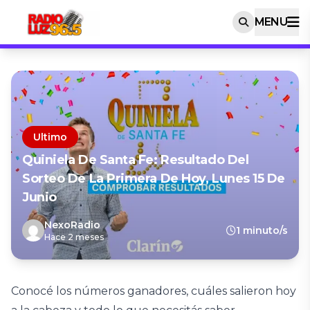
MENU
Ultimo
Quiniela De Santa Fe: Resultado Del
Sorteo De La Primera De Hoy, Lunes 15 De
Junio
NexoRadio
1 minuto/s
Hace 2 meses
Conocé los números ganadores, cuáles salieron hoy