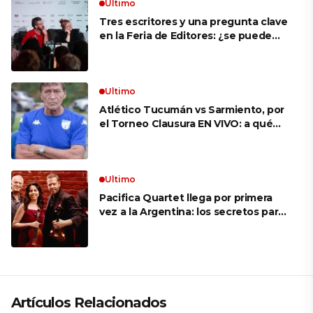
Ultimo
Tres escritores y una pregunta clave
en la Feria de Editores: ¿se puede
aprender a escuchar?
Ultimo
Atlético Tucumán vs Sarmiento, por
el Torneo Clausura EN VIVO: a qué
hora juegan, formaciones y cómo ver
el partido
Ultimo
Pacifica Quartet llega por primera
vez a la Argentina: los secretos para
mantener a un cuarteto de cuerdas
que respeta lo antiguo y mira al
futuro
Artículos Relacionados