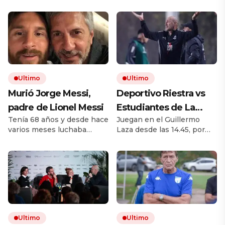
Ultimo
Ultimo
Murió Jorge Messi,
Deportivo Riestra vs
padre de Lionel Messi
Estudiantes de La
Tenía 68 años y desde hace
Juegan en el Guillermo
Plata, por el Torneo
varios meses luchaba
Laza desde las 14.45, por
Clausura EN VIVO: a
contra una enfermedad.
TNT Sports. El equipo de
qué hora juegan,
Padre, representante y
Duró busca recuperarse de
administrador, fue una
dos derrotas al hilo. El
formaciones y cómo
figura decisiva en la carrera
Pincha viene de caer ante
ver el partido
de su hijo. Desde los
Boca.
primeros pasos en Rosario
hasta la construcción de
una marca global.
Ultimo
Ultimo