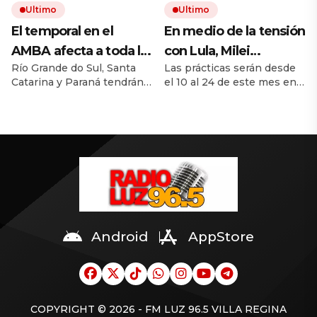
Ultimo
Ultimo
paso.
empleos, mientras la
inflación sigue por encima
El temporal en el
En medio de la tensión
del objetivo de la Fed, lo
AMBA afecta a toda la
con Lula, Milei
que podría afectar futuras
Río Grande do Sul, Santa
Las prácticas serán desde
región: alerta por un
permitió el ingreso al
tasas.
Catarina y Paraná tendrán
el 10 al 24 de este mes en
ciclón extratropical,
país de la Marina de
fuertes lluvias, granizo y
la base naval Puerto
vientos de 100 km/h y
Brasil para realizar
riesgo de daños entre hoy
Belgrano, de Mar de Plata.
y el viernes. San Paulo, Río
riesgo de tornado en
ejercicios militares
de Janeiro, Minas Gerais y
Brasil
conjuntos
Mato Grosso do Sul
también pueden registrar
tormentas. Uruguay
también está en alerta.
Android
AppStore
COPYRIGHT © 2026 - FM LUZ 96.5 VILLA REGINA