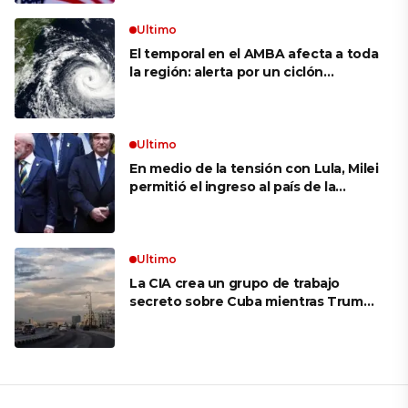
Ultimo
El temporal en el AMBA afecta a toda
la región: alerta por un ciclón
extratropical, vientos de 100 km/h y
riesgo de tornado en Brasil
Ultimo
En medio de la tensión con Lula, Milei
permitió el ingreso al país de la
Marina de Brasil para realizar
ejercicios militares conjuntos
Ultimo
La CIA crea un grupo de trabajo
secreto sobre Cuba mientras Trump
presiona a La Habana