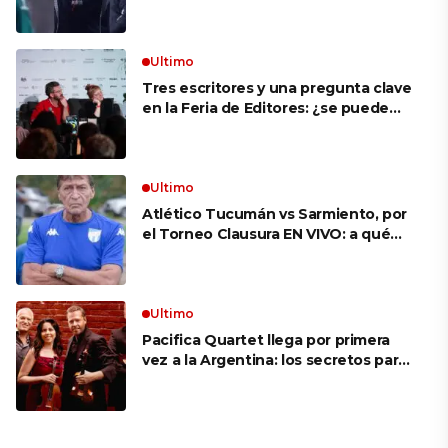
VIVO: a qué hora juegan,
formaciones y cómo ver el partido
Ultimo
Tres escritores y una pregunta clave
en la Feria de Editores: ¿se puede
aprender a escuchar?
Ultimo
Atlético Tucumán vs Sarmiento, por
el Torneo Clausura EN VIVO: a qué
hora juegan, formaciones y cómo ver
el partido
Ultimo
Pacifica Quartet llega por primera
vez a la Argentina: los secretos para
mantener a un cuarteto de cuerdas
que respeta lo antiguo y mira al
futuro