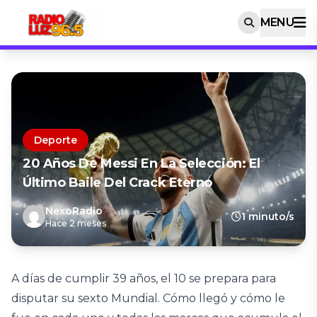
MENU
Deporte
20 Años De Messi En La Selección: El
Último Baile Del Crack Eterno
NexoRadio
1 minuto/s
Hace 2 meses
A días de cumplir 39 años, el 10 se prepara para
disputar su sexto Mundial. Cómo llegó y cómo le