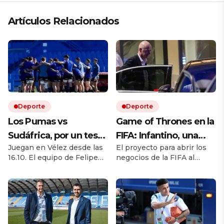
Artículos Relacionados
Deporte
Deporte
Los Pumas vs
Game of Thrones en la
Sudáfrica, por un test
FIFA: Infantino, una
Juegan en Vélez desde las
El proyecto para abrir los
match EN VIVO: a qué
rebelión en marcha y
16.10. El equipo de Felipe
negocios de la FIFA al
hora juegan,
la batalla por el trono
Contepomi cuenta con
capital privado desató una
formaciones y cómo
cuatro debutantes. Por
fuerte disputa interna.
ESPN y Disney +
Europa cuestiona al
ver el partido
presidente, mientras
Sudamérica, África y parte
de Asia cierran filas