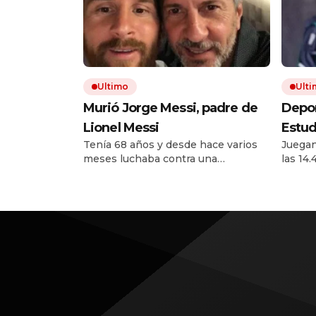
Ultimo
Ult
Murió Jorge Messi, padre de
Depor
Lionel Messi
Estud
Tenía 68 años y desde hace varios
Juegan
Torne
meses luchaba contra una
las 14
qué h
enfermedad. Padre, representante y
de Dur
y cóm
administrador, fue una figura
derrota
decisiva en la carrera de su hijo.
caer a
Desde los primeros pasos en
Rosario hasta la construcción de
una marca global.