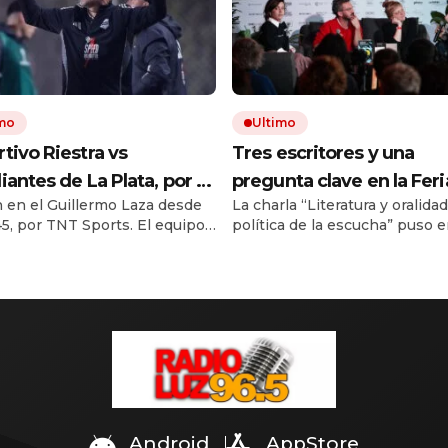
imo
Ultimo
tivo Riestra vs
Tres escritores y una
iantes de La Plata, por el
pregunta clave en la Feri
 en el Guillermo Laza desde
La charla “Literatura y oralida
o Clausura EN VIVO: a
Editores: ¿se puede apr
.45, por TNT Sports. El equipo
política de la escucha” puso 
ora juegan, formaciones
a escuchar?
ó busca recuperarse de dos
discusión la atención, la autorí
o ver el partido
s al hilo. El Pincha viene de
modos de construir literatura.
nte Boca.
Zelko, Santiago Loza y Marie 
compartieron sus métodos d
trabajo. La escucha apareció
una práctica artística y tambi
política.
Android
AppStore