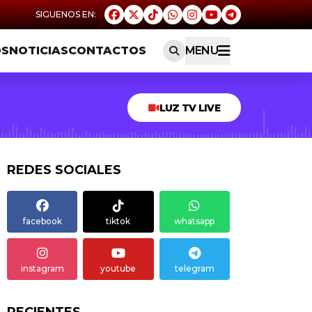
OS
NOTICIAS
CONTACTOS
MENU
LUZ TV LIVE
REDES SOCIALES
facebook
tiktok
whatsapp
instagram
youtube
telegram