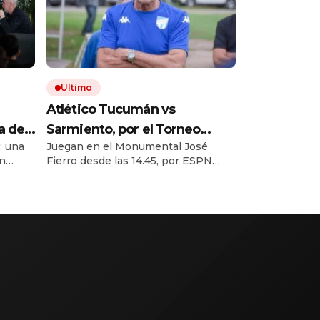
Ultimo
Atlético Tucumán vs
a de
Sarmiento, por el Torneo
d: una
Juegan en el Monumental José
ender
Clausura EN VIVO: a qué hora
en
Fierro desde las 14.45, por ESPN
juegan, formaciones y cómo
a y los
Premium. El Decano va por su
ver el partido
 Dani
primer triunfo como local. El Verde
Gouiric
busca sumar en su lucha por la
e
permanencia.
 como
én