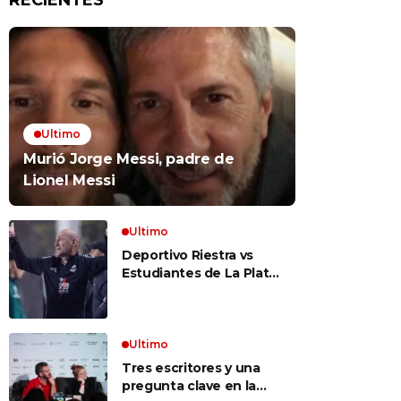
RECIENTES
Ultimo
Murió Jorge Messi, padre de
Lionel Messi
Ultimo
Deportivo Riestra vs
Estudiantes de La Plata,
por el Torneo Clausura
EN VIVO: a qué hora
juegan, formaciones y
cómo ver el partido
Ultimo
Tres escritores y una
pregunta clave en la