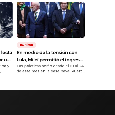
Ultimo
afecta
En medio de la tensión con
or un
Lula, Milei permitió el ingreso
ina y
Las prácticas serán desde el 10 al 24
tos
al país de la Marina de Brasil
,
de este mes en la base naval Puerto
para realizar ejercicios
re hoy
Belgrano, de Mar de Plata.
militares conjuntos
 Grosso
rar
está