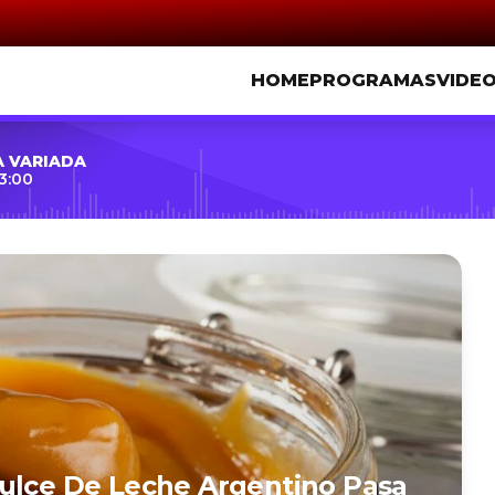
HOME
PROGRAMAS
VIDE
A VARIADA
3:00
Dulce De Leche Argentino Pasa