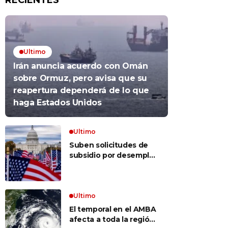
RECIENTES
Ultimo
Irán anuncia acuerdo con Omán
sobre Ormuz, pero avisa que su
reapertura dependerá de lo que
haga Estados Unidos
Ultimo
Suben solicitudes de
subsidio por desempleo
en EEUU, pero despidos
siguen bajos
Ultimo
El temporal en el AMBA
afecta a toda la región: