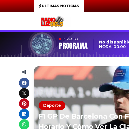
ÚLTIMAS NOTICIAS
DIRECTO
No disponibl
Programa
HORA: 00:00
Deporte
F1 GP De Barcelona Con F
Horario Y Cómo Ver La Cla