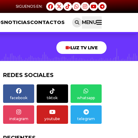
OS
NOTICIAS
CONTACTOS
MENU
LUZ TV LIVE
REDES SOCIALES
facebook
tiktok
whatsapp
instagram
youtube
telegram