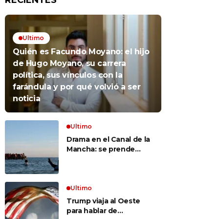
RECIENTES
Ultimo
Quién es Facundo Moyano: el hijo
de Hugo Moyano, su carrera
política, sus vínculos con la
farándula y por qué volvió a ser
noticia
Ultimo
Drama en el Canal de la
Mancha: se prende
fuego un bote repleto
de inmigrantes frente a
Gran Bretaña
Ultimo
Trump viaja al Oeste
para hablar de