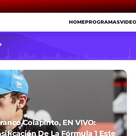
HOME
PROGRAMAS
VIDE
e
ranco Colapinto, EN VIVO:
sificación De La Fórmula 1 Este