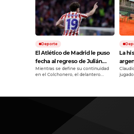
Deporte
Dep
El Atlético de Madrid le puso
La his
fecha al regreso de Julián
argen
Mientras se define su continuidad
Claudi
Álvarez a los entrenamientos:
Aruba
en el Colchonero, el delantero
jugado
cómo sigue la novela del
prepa
argentino ya sabe cuándo debe
duras,
mercado de pases europeo
conta
reincorporarse.
adaptac
a teni
Monte 
y cons
un cam
tenista
de la F