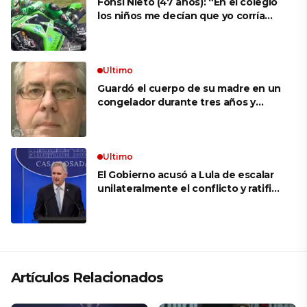
Fonsi Nieto (47 años): “En el colegio
los niños me decían que yo corría
porque mi tío ponía el dinero. Tuve
que ganar muchas carreras para que
me respetaran por ser Fonsi”
Ultimo
Guardó el cuerpo de su madre en un
congelador durante tres años y
cobró 100.000 dólares en pagos que
no le correspondían: la insólita
explicación cuando lo detuvieron
Ultimo
El Gobierno acusó a Lula de escalar
unilateralmente el conflicto y ratificó
el apoyo de Milei a Bolsonaro: «La
región está cambiando y esperamos
que así también sea en Brasil»
Artículos Relacionados