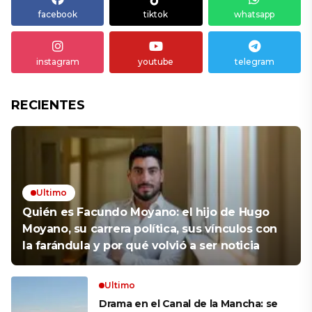
facebook
tiktok
whatsapp
instagram
youtube
telegram
RECIENTES
Ultimo
Quién es Facundo Moyano: el hijo de Hugo
Moyano, su carrera política, sus vínculos con
la farándula y por qué volvió a ser noticia
Ultimo
Drama en el Canal de la Mancha: se