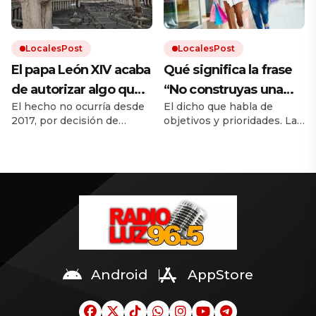
detonaría.
LocalesPost
LocalesPost
El papa León XIV acaba
Qué significa la frase
de autorizar algo que
“No construyas una
El hecho no ocurría desde
El dicho que habla de
el papa Francisco había
casa a los 50, no
2017, por decisión de
objetivos y prioridades. La
prohibido
plantes un árbol a los
Francisco.
importancia del buen uso
60 y no cosas ropa a
del tiempo y de poner en
perspectiva.
los 70”
Android
AppStore