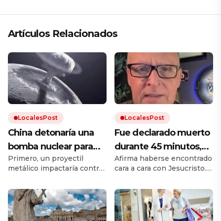
Artículos Relacionados
LocalesPost
LocalesPost
China detonaría una
Fue declarado muerto
bomba nuclear para
durante 45 minutos,
Primero, un proyectil
Afirma haberse encontrado
destruir un asteroide
dice que viajó al cielo
metálico impactaría contra
cara a cara con Jesucristo. Y
en caso que amenace
y revela cómo es
el asteroide para abrir un
contó cada detalle del
a la Tierra
Jesús
agujero profundo. Después,
encuentro.
una segunda nave
introduciría una carga
nuclear en ese hueco y la