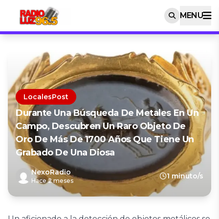
MENU
LocalesPost
Durante Una Búsqueda De Metales En Un
Campo, Descubren Un Raro Objeto De
Oro De Más De 1700 Años Que Tiene Un
Grabado De Una Diosa
NexoRadio
1 minuto/s
Hace 2 meses
Un aficionado a la detección de objetos metálicos se