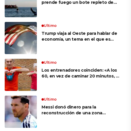
prende fuego un bote repleto de
inmigrantes frente a Gran Bretaña
Ultimo
Trump viaja al Oeste para hablar de
economía, un tema en el que es
débil según sondeos
Ultimo
Los entrenadores coinciden: «A los
60, en vez de caminar 20 minutos, es
mucho más eficaz hacer ejercicios
como sentadilla con silla o flexiones
en la encimera de la cocina»
Ultimo
Messi donó dinero para la
reconstrucción de una zona
devastada por los incendios en
España