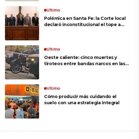
movimiento: «Las palabras ‘no
puedo’ no existen en mi vocabulario»
Ultimo
Polémica en Santa Fe: la Corte local
declaró inconstitucional el tope a
jubilaciones de privilegio y avaló
haberes de $ 18 millones
Ultimo
Oeste caliente: cinco muertes y
tiroteos entre bandas narcos en las
últimas semanas
Ultimo
Cómo producir más cuidando el
suelo con una estrategia integral