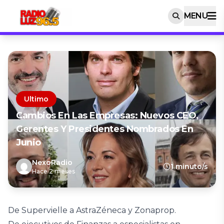
MENU
Ultimo
Cambios En Las Empresas: Nuevos CEO,
Gerentes Y Presidentes Nombrados En
Junio
NexoRadio
1 minuto/s
Hace 2 meses
De Supervielle a AstraZéneca y Zonaprop.