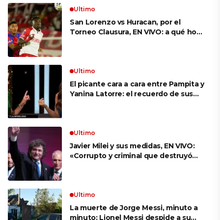
Ultimo
San Lorenzo vs Huracan, por el
Torneo Clausura, EN VIVO: a qué hora
es, probables formaciones y cómo
ver el clásico
Ultimo
El picante cara a cara entre Pampita y
Yanina Latorre: el recuerdo de sus
infidelidades y el reproche por el
final con Pico Mónaco
Ultimo
Javier Milei y sus medidas, EN VIVO:
«Corrupto y criminal que destruyó
Brasil», el ataque de un congresista
de EE.UU. a Lula que el Presidente
replicó en sus redes
Ultimo
La muerte de Jorge Messi, minuto a
minuto: Lionel Messi despide a su