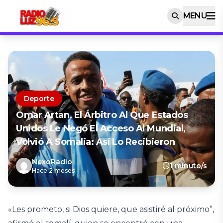
MENU
Deporte
Omar Artan, El Árbitro Al Que Estados
Unidos Le Negó El Acceso Al Mundial,
Volvió A Somalia: Así Lo Recibieron
NexoRadio
1 minuto/s
Hace 2 meses
«Les prometo, si Dios quiere, que asistiré al próximo”,