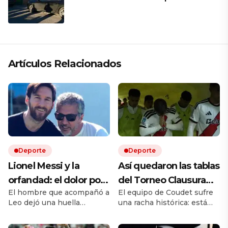
papá en una ceremonia íntima junto
a su familia en Rosario
Artículos Relacionados
Deporte
Deporte
Lionel Messi y la
Así quedaron las tablas
orfandad: el dolor por
del Torneo Clausura
El hombre que acompañó a
El equipo de Coudet sufre
la muerte de Jorge y el
2026: River sigue
Leo dejó una huella
una racha histórica: está
legado irreversible de
último y Vélez hizo
imposible de borrar. Ahora,
último y sin goles a favor.
un padre
negocio con Boca en
al mejor de todos le toca
Los dirigidos por el Vasco