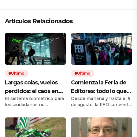
Artículos Relacionados
Ultimo
Ultimo
Largas colas, vuelos
Comienza la Feria de
perdidos: el caos en
Editores: todo lo que
El sistema biométrico para
Desde mañana y hasta el 9
los viajes se desata
hay que saber para
los ciudadanos no
de agosto, la FED convierte
tras los nuevos
aprovechar la visita
comunitarios está
a Chacarita en el principal
controles de
provocando largos retrasos
punto de encuentro del
y malhumor en los
libro independiente. La
pasaportes de la UE
aeropuertos. Las
muestra reúne sellos de la
autoridades afirman que
Argentina y del exterior,