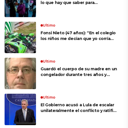
lo que hay que saber para
aprovechar la visita
Ultimo
Fonsi Nieto (47 años): “En el colegio
los niños me decían que yo corría
porque mi tío ponía el dinero. Tuve
que ganar muchas carreras para que
me respetaran por ser Fonsi”
Ultimo
Guardó el cuerpo de su madre en un
congelador durante tres años y
cobró 100.000 dólares en pagos que
no le correspondían: la insólita
explicación cuando lo detuvieron
Ultimo
El Gobierno acusó a Lula de escalar
unilateralmente el conflicto y ratificó
el apoyo de Milei a Bolsonaro: «La
región está cambiando y esperamos
que así también sea en Brasil»