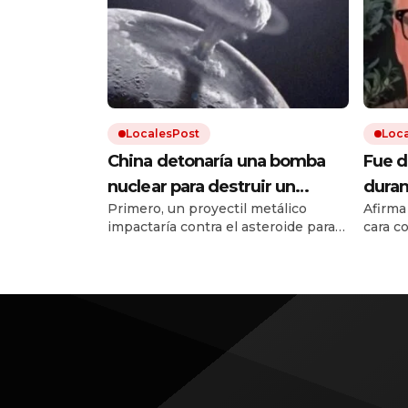
LocalesPost
Loc
China detonaría una bomba
Fue d
nuclear para destruir un
duran
Primero, un proyectil metálico
Afirma
asteroide en caso que
viajó
impactaría contra el asteroide para
cara c
amenace a la Tierra
Jesú
abrir un agujero profundo. Después,
detall
una segunda nave introduciría una
carga nuclear en ese hueco y la
detonaría.