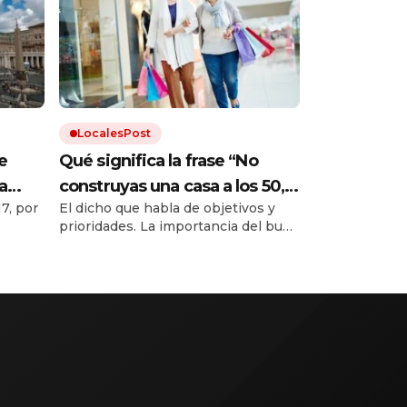
LocalesPost
e
Qué significa la frase “No
a
construyas una casa a los 50,
7, por
El dicho que habla de objetivos y
o
no plantes un árbol a los 60 y
prioridades. La importancia del buen
no cosas ropa a los 70”
uso del tiempo y de poner en
perspectiva.