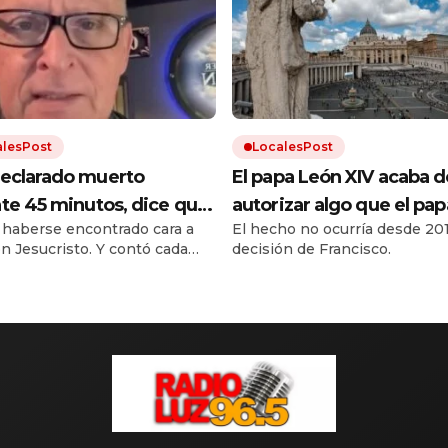
alesPost
LocalesPost
eclarado muerto
El papa León XIV acaba d
te 45 minutos, dice que
autorizar algo que el pap
 haberse encontrado cara a
El hecho no ocurría desde 201
 al cielo y revela cómo es
Francisco había prohibid
on Jesucristo. Y contó cada
decisión de Francisco.
s
e del encuentro.