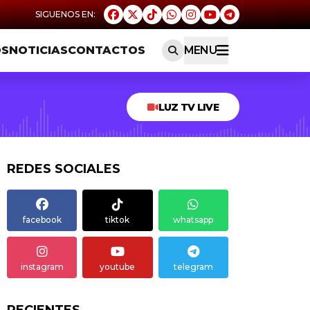
OS
NOTICIAS
CONTACTOS
MENU
LUZ TV LIVE
REDES SOCIALES
facebook
tiktok
whatsapp
instagram
youtube
telegram