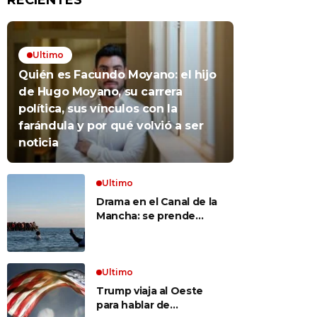
RECIENTES
Ultimo
Quién es Facundo Moyano: el hijo
de Hugo Moyano, su carrera
política, sus vínculos con la
farándula y por qué volvió a ser
noticia
Ultimo
Drama en el Canal de la
Mancha: se prende
fuego un bote repleto
de inmigrantes frente a
Gran Bretaña
Ultimo
Trump viaja al Oeste
para hablar de