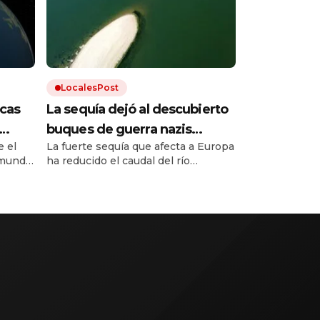
LocalesPost
cas
La sequía dejó al descubierto
buques de guerra nazis
 el
La fuerte sequía que afecta a Europa
ático
hundidos en un río europeo
mundo.
ha reducido el caudal del río
Danubio hasta niveles
inusualmente bajos. Dejó al
 hace
descubierto los restos de decenas
de buques de guerra alemanes
hundidos durante la Segunda Guerra
Mundial.