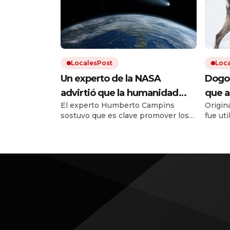
LocalesPost
Loc
Un experto de la NASA
Dogo 
advirtió que la humanidad
que a
El experto Humberto Campins
Origina
debe prepararse para el
que e
sostuvo que es clave promover los
fue ut
impacto de un asteroide:
recup
planes de defensa planetaria para
perro 
«Volverá a ocurrir»
evitar un fenómeno como el que
con otr
extinguió a los dinosaurios.
estánd
estuvo 