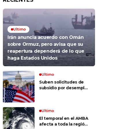
RECIENTES
Ultimo
Irán anuncia acuerdo con Omán
sobre Ormuz, pero avisa que su
reapertura dependerá de lo que
haga Estados Unidos
Ultimo
Suben solicitudes de
subsidio por desempleo
en EEUU, pero despidos
siguen bajos
Ultimo
El temporal en el AMBA
afecta a toda la región: