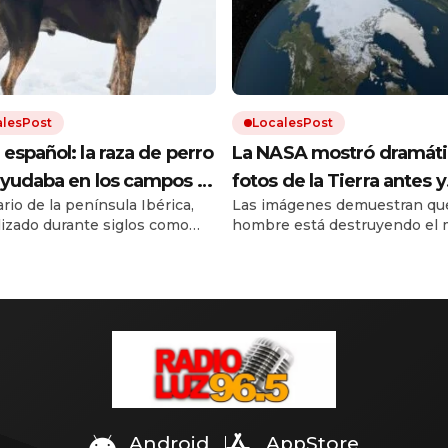
alesPost
LocalesPost
español: la raza de perro
La NASA mostró dramáti
yudaba en los campos y
fotos de la Tierra antes y
rio de la península Ibérica,
Las imágenes demuestran que
stá en proceso de
después del cambio clim
ilizado durante siglos como
hombre está destruyendo el 
eración
de trabajo. Debido a los cruces
El calentamiento global trae
as razas y a la falta de un
inundaciones, incendios y
ar oficial, el dogo español
desmontes. Y la urbanización
al borde la extinción.
el resto.
Android
AppStore