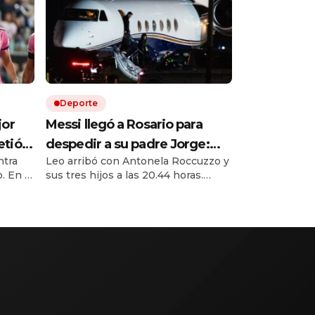
Deporte
jor
Messi llegó a Rosario para
etió
despedir a su padre Jorge:
ntra
Leo arribó con Antonela Roccuzzo y
tenía
una ciudad abraza al ídolo en
. En la
sus tres hijos a las 20.44 horas.
 Leo
el día más triste de su vida
y un
Subió a una camioneta y fue directo
 Messi.
al cementerio El Prado, cerca del
arcial y
aeropuerto.
ajo de