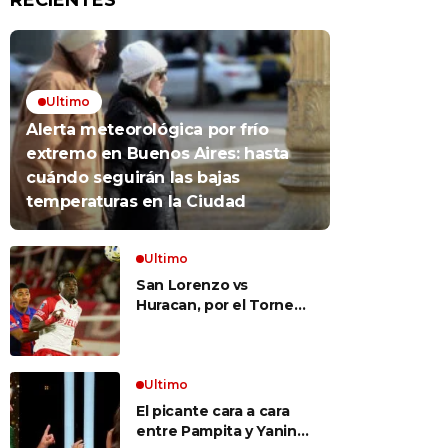
RECIENTES
Ultimo
Alerta meteorológica por frío
extremo en Buenos Aires: hasta
cuándo seguirán las bajas
temperaturas en la Ciudad
Ultimo
San Lorenzo vs
Huracan, por el Torneo
Clausura, EN VIVO: a qué
hora es, probables
formaciones y cómo ver
el clásico
Ultimo
El picante cara a cara
entre Pampita y Yanina