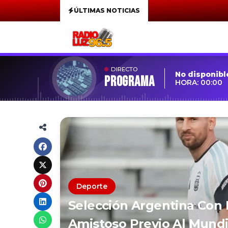
ÚLTIMAS NOTICIAS
DIRECTO
No disponibl
Programa
HORA: 00:00
Deporte
Selección Argentina Con M
Amistoso Previo Al Mundi