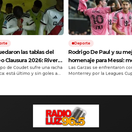
orte
Deporte
uedaron las tablas del
Rodrigo De Paul y su me
o Clausura 2026: River
homenaje para Messi: m
ipo de Coudet sufre una racha
Las Garzas se enfrentaron co
 último y Vélez hizo
un gol con Inter Miami y 
ca: está último y sin goles a
Monterrey por la Leagues Cup
io con Boca en la anual
una sorpresa dedicada a
Los dirigidos por el Vasco
previa hubo mucha emoción 
arrena perdieron una buena
minuto de silencio para Jorge
 con el Fortín. Todos los
El Motorcito convirtió el 1-0 p
ados y cómo sigue la fecha 4
llevaba la camiseta del 10 deb
iga Profesional.
la suya