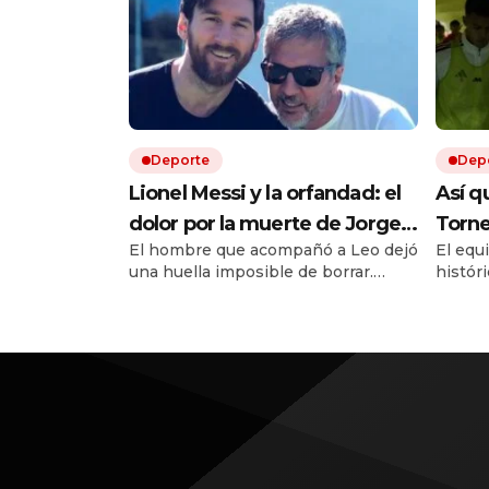
Deporte
Dep
Lionel Messi y la orfandad: el
Así q
dolor por la muerte de Jorge y
Torne
El hombre que acompañó a Leo dejó
El equ
el legado irreversible de un
sigue
una huella imposible de borrar.
históri
padre
negoc
Ahora, al mejor de todos le toca
favor. 
atravesar el dolor más universal:
Arruab
quedarse sin su viejo.
chance
result
de la L