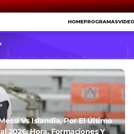
HOME
PROGRAMAS
VIDE
e
essi Vs Islandia, Por El Último
al 2026: Hora, Formaciones Y