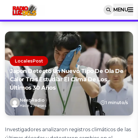
MENU
LocalesPost
Japón Detectó Un Nuevo Tipo De Ola De
Calor Tras Estudiar El Clima De Los
Últimos 30 Años
NexoRadio
1 minuto/s
Hace 2 meses
Investigadores analizaron registros climáticos de las