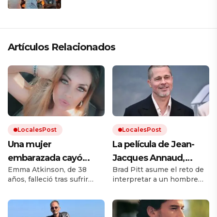
Artículos Relacionados
LocalesPost
LocalesPost
Una mujer
La película de Jean-
embarazada cayó
Jacques Annaud,
Emma Atkinson, de 38
Brad Pitt asume el reto de
desde el noveno piso
basada en un libro que
años, falleció tras sufrir
interpretar a un hombre
de un edificio y murió,
ha vendido 3 millones
heridas catastróficas luego
cuya buena apariencia y
pero su bebé
de copias y ha sido
de caer desde una ventana
habilidad no compensan su
a 27 metros de altura. Su
arrogancia.
sobrevivió
traducido a más de 50