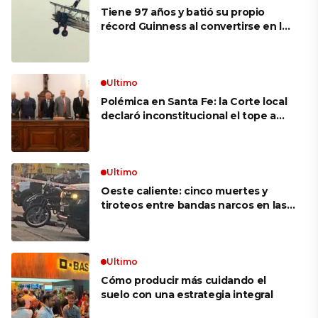
Tiene 97 años y batió su propio
récord Guinness al convertirse en la
mujer más longeva del mundo en
volar sobre las alas de un avión en
movimiento: «Las palabras ‘no
puedo’ no existen en mi vocabulario»
Ultimo
Polémica en Santa Fe: la Corte local
declaró inconstitucional el tope a
jubilaciones de privilegio y avaló
haberes de $ 18 millones
Ultimo
Oeste caliente: cinco muertes y
tiroteos entre bandas narcos en las
últimas semanas
Ultimo
Cómo producir más cuidando el
suelo con una estrategia integral