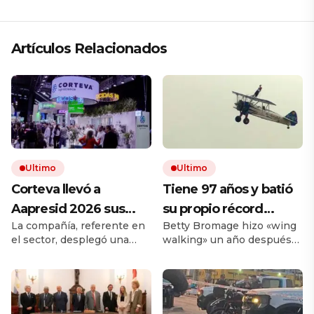
Artículos Relacionados
Ultimo
Ultimo
Corteva llevó a
Tiene 97 años y batió
Aapresid 2026 sus
su propio récord
La compañía, referente en
Betty Bromage hizo «wing
soluciones integrales
Guinness al
el sector, desplegó una
walking» un año después
para la protección de
convertirse en la
propuesta integral que
de sufrir un derrame
cultivos
mujer más longeva del
combina productos
cerebral. La acrobacia aérea
tradicionales y soluciones
consiste en volar parada
mundo en volar sobre
biológicas. El portafolio
sobre las alas de una
las alas de un avión en
incluyó a sus últimas
aeronave y ya lo había