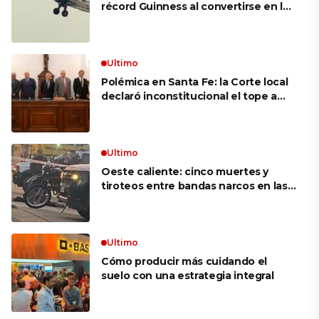
récord Guinness al convertirse en la
mujer más longeva del mundo en
volar sobre las alas de un avión en
movimiento: «Las palabras ‘no
puedo’ no existen en mi vocabulario»
Ultimo
Polémica en Santa Fe: la Corte local
declaró inconstitucional el tope a
jubilaciones de privilegio y avaló
haberes de $ 18 millones
Ultimo
Oeste caliente: cinco muertes y
tiroteos entre bandas narcos en las
últimas semanas
Ultimo
Cómo producir más cuidando el
suelo con una estrategia integral