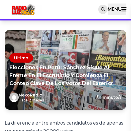
MENU
Ultimo
Elecciones En Perú: Sánchez Sigue Al
Frente En El Escrutinio Y Comienza El
Conteo Clave De Los Votos Del Exterior
NexoRadio
1 minuto/s
Hace 2 meses
La diferencia entre ambos candidatos es de apenas