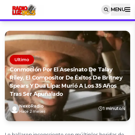
MENU
Ultimo
Conmoción Por El Asesinato De Talay
Riley, El Compositor De Éxitos De Britney
Spears Y Dua Lipa: Murió A Los 35 Años
Tras Ser Apuñalado
NexoRadio
1 minuto/s
Hace 2 meses
Lo hallaron inconsciente con múltiples heridas de