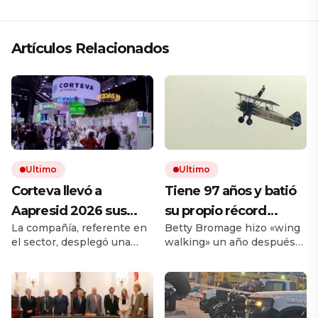
Artículos Relacionados
Ultimo
Ultimo
Corteva llevó a
Tiene 97 años y batió
Aapresid 2026 sus
su propio récord
La compañía, referente en
Betty Bromage hizo «wing
soluciones integrales
Guinness al
el sector, desplegó una
walking» un año después
para la protección de
convertirse en la
propuesta integral que
de sufrir un derrame
cultivos
mujer más longeva del
combina productos
cerebral. La acrobacia aérea
tradicionales y soluciones
consiste en volar parada
mundo en volar sobre
biológicas. El portafolio
sobre las alas de una
las alas de un avión en
incluyó a sus últimas
aeronave y ya lo había