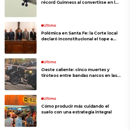
récord Guinness al convertirse en la
mujer más longeva del mundo en
volar sobre las alas de un avión en
movimiento: «Las palabras ‘no
puedo’ no existen en mi vocabulario»
Ultimo
Polémica en Santa Fe: la Corte local
declaró inconstitucional el tope a
jubilaciones de privilegio y avaló
haberes de $ 18 millones
Ultimo
Oeste caliente: cinco muertes y
tiroteos entre bandas narcos en las
últimas semanas
Ultimo
Cómo producir más cuidando el
suelo con una estrategia integral