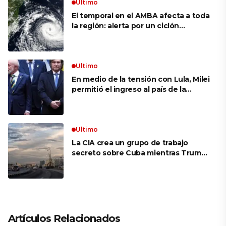
Ultimo
El temporal en el AMBA afecta a toda
la región: alerta por un ciclón
extratropical, vientos de 100 km/h y
riesgo de tornado en Brasil
Ultimo
En medio de la tensión con Lula, Milei
permitió el ingreso al país de la
Marina de Brasil para realizar
ejercicios militares conjuntos
Ultimo
La CIA crea un grupo de trabajo
secreto sobre Cuba mientras Trump
presiona a La Habana
Artículos Relacionados